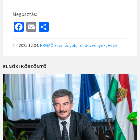
Megosztás:
Fa
E
S
ce
m
h
b
ai
ar
2025.12.04.
HBVMÖ
Események, rendezvények
,
Hírek
o
l
e
o
ELNÖKI KÖSZÖNTŐ
k