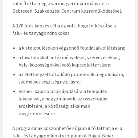
valósította meg a vármegyei önkormányzat a
Debreceni Szakképzési Centrum közreműködésével.
A 170 órás képzés célja az volt, hogy felkészítse a
falu- és tanyagondnokokat
a kistelepüléseken végzendő feladataik ellátására;
a hivatalokkal, intézményekkel, szervezetekkel,
helyi közösségekkel való kapcsolattartásra;
az élethelyzetből adódó problémák megoldására,
személyes segítségnyújtásra;
emberi kapcsolatok ápolására a település
lakosaival, a hagyományok, az összefogás
erősítésére, a közösségi alkalmak
megteremtésére.
A programnak köszönhetően újabb 8 fő láthatja el a
falu- és tanyagondnoki szolgálatot Hajdú-Bihar