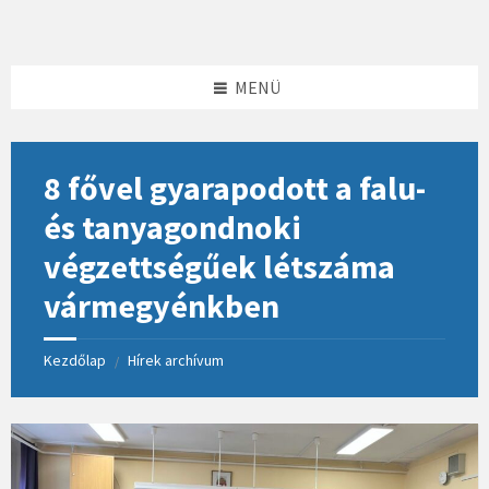
Skip
Skip
Skip
to
to
to
content
left
footer
sidebar
MENÜ
8 fővel gyarapodott a falu-
és tanyagondnoki
végzettségűek létszáma
vármegyénkben
Kezdőlap
Hírek archívum
/