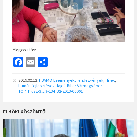
Megosztás:
Fa
E
S
ce
m
h
b
ai
ar
2026.02.12.
HBVMÖ
Események, rendezvények
,
Hírek
,
Humán fejlesztések Hajdú-Bihar Vármegyében –
o
l
e
TOP_Plusz-3.1.3-23-HB2-2023-00001
o
k
ELNÖKI KÖSZÖNTŐ