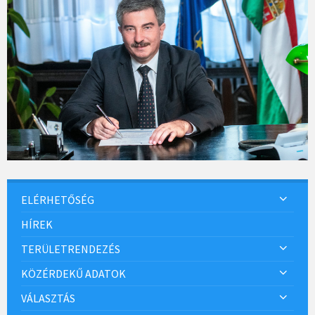
ELÉRHETŐSÉG
HÍREK
TERÜLETRENDEZÉS
KÖZÉRDEKŰ ADATOK
VÁLASZTÁS