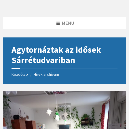
Skip
Skip
Skip
to
to
to
content
left
footer
sidebar
MENÜ
Agytornáztak az idősek
Sárrétudvariban
Kezdőlap
Hírek archívum
/