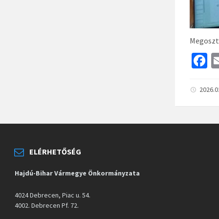
Megoszt
F
c
b
2026.0
o
o
k
ELÉRHETŐSÉG
Hajdú-Bihar Vármegye Önkormányzata
4024 Debrecen, Piac u. 54.
4002. Debrecen Pf. 72.