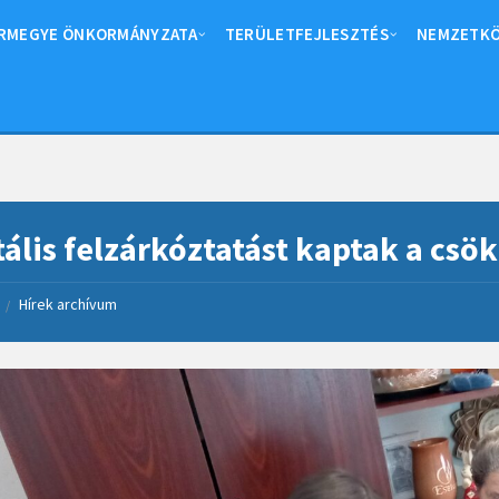
RMEGYE ÖNKORMÁNYZATA
TERÜLETFEJLESZTÉS
NEMZETKÖ
tális felzárkóztatást kaptak a cs
Hírek archívum
/