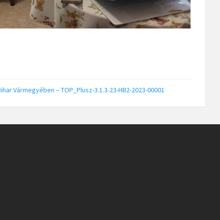
Bihar Vármegyében – TOP_Plusz-3.1.3-23-HB2-2023-00001