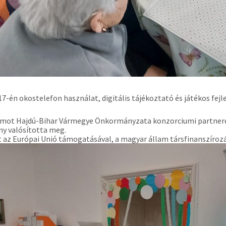
17-én okostelefon használat, digitális tájékoztató és játékos fej
amot Hajdú-Bihar Vármegye Önkormányzata konzorciumi partnere
ny valósította meg.
t az Európai Unió támogatásával, a magyar állam társfinanszíroz