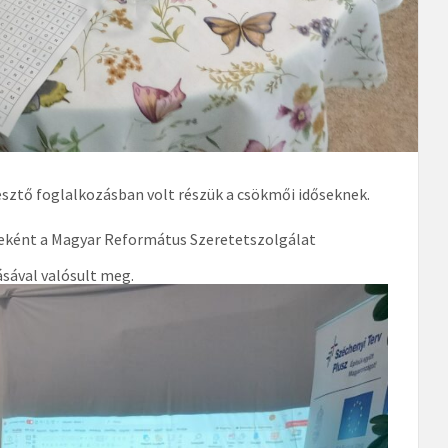
lesztő foglalkozásban volt részük a csökmői időseknek.
ként a Magyar Református Szeretetszolgálat
ásával valósult meg.