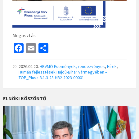
Megosztás:
Fa
E
S
ce
m
h
b
ai
ar
2026.02.20.
HBVMÖ
Események, rendezvények
,
Hírek
,
Humán fejlesztések Hajdú-Bihar Vármegyében –
o
l
e
TOP_Plusz-3.1.3-23-HB2-2023-00001
o
k
ELNÖKI KÖSZÖNTŐ