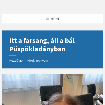
Skip
Skip
Skip
to
to
to
content
left
footer
sidebar
MENÜ
Itt a farsang, áll a bál
Püspökladányban
Kezdőlap
Hírek archívum
/