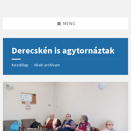
Skip
Skip
Skip
to
to
to
content
left
footer
sidebar
MENÜ
Derecskén is agytornáztak
Kezdőlap
Hírek archívum
/