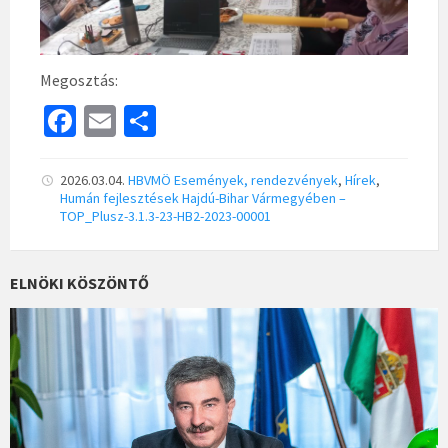
Megosztás:
Fa
E
S
ce
m
h
b
ai
ar
2026.03.04.
HBVMÖ
Események, rendezvények
,
Hírek
,
Humán fejlesztések Hajdú-Bihar Vármegyében –
o
l
e
TOP_Plusz-3.1.3-23-HB2-2023-00001
o
k
ELNÖKI KÖSZÖNTŐ