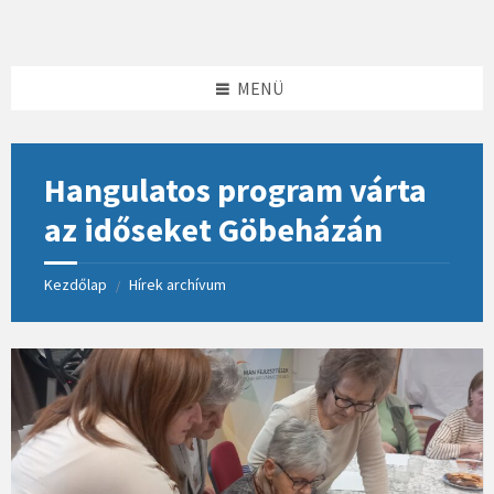
Skip
Skip
Skip
to
to
to
content
left
footer
sidebar
MENÜ
Hangulatos program várta
az időseket Göbeházán
Kezdőlap
Hírek archívum
/