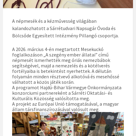
A népmesék és a kézművesség világában
kalandozhatott a Sárrétudvari Napsugár Óvoda és
Bölcsőde Egyesített Intézmény Pillangó csoportja.
A 2026. március 4-én megtartott Mesekuckó
foglalkozáson „A szegény ember állatai” című
népmesét ismerhették meg óriás nemezbábok
segítségével, majd a nemezelés és a kötélverés
fortélyaiba is betekintést nyerhettek. A délután
folyamán minden résztvevő alkotóvá és mesehőssé
válhatott a közös játék során.
A programot Hajdú-Bihar Vármegye Önkormányzata
konzorciumi partnereként a Sárréti Oktatási- és
Kulturális Közösség valósította meg.
A projekt az Európai Unió támogatásával, a magyar
állam társfinanszírozásával valósult meg.