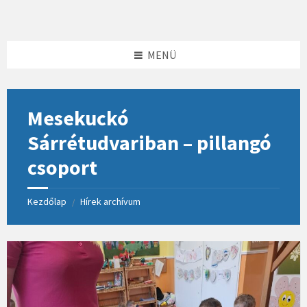
Skip
Skip
Skip
to
to
to
content
left
footer
sidebar
MENÜ
Mesekuckó
Sárrétudvariban – pillangó
csoport
Kezdőlap
Hírek archívum
/