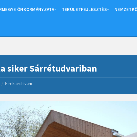
RMEGYE ÖNKORMÁNYZATA
TERÜLETFEJLESZTÉS
NEMZETKÖ
a siker Sárrétudvariban
Hírek archívum
/