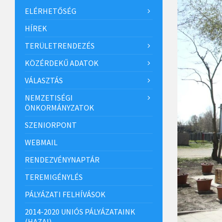
ELÉRHETŐSÉG
HÍREK
TERÜLETRENDEZÉS
KÖZÉRDEKŰ ADATOK
VÁLASZTÁS
NEMZETISÉGI
ÖNKORMÁNYZATOK
SZENIORPONT
WEBMAIL
RENDEZVÉNYNAPTÁR
TEREMIGÉNYLÉS
PÁLYÁZATI FELHÍVÁSOK
2014-2020 UNIÓS PÁLYÁZATAINK
(HAZAI)