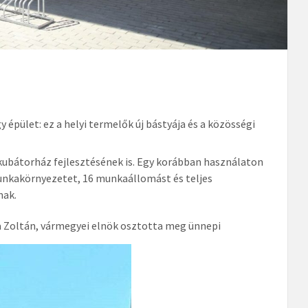
 épület: ez a helyi termelők új bástyája és a közösségi
ubátorház fejlesztésének is. Egy korábban használaton
munkakörnyezetet, 16 munkaállomást és teljes
nak.
 Zoltán, vármegyei elnök osztotta meg ünnepi