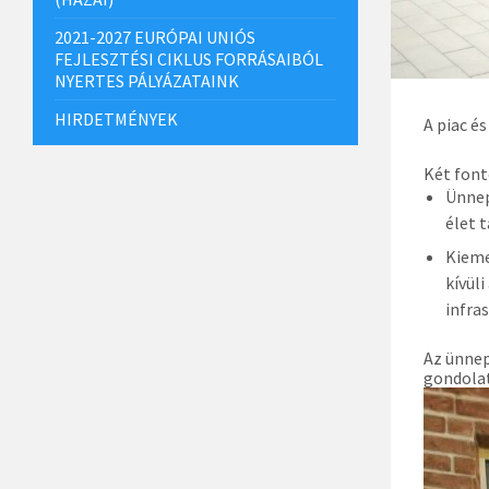
2021-2027 EURÓPAI UNIÓS
FEJLESZTÉSI CIKLUS FORRÁSAIBÓL
NYERTES PÁLYÁZATAINK
HIRDETMÉNYEK
A piac é
Két font
Ünnep
élet 
Kieme
kívül
infra
Az ünnep
gondolat