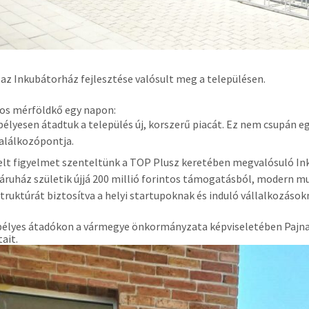
s az Inkubátorház fejlesztése valósult meg a településen.
os mérföldkő egy napon:
élyesen átadtuk a település új, korszerű piacát. Ez nem csupán egy
találkozópontja.
lt figyelmet szenteltünk a TOP Plusz keretében megvalósuló Ink
i áruház születik újjá 200 millió forintos támogatásból, modern 
struktúrát biztosítva a helyi startupoknak és induló vállalkozások
élyes átadókon a vármegye önkormányzata képviseletében Pajna
ait.