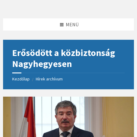
Skip
Skip
Skip
to
to
to
content
left
footer
sidebar
MENÜ
Erősödött a közbiztonság
Nagyhegyesen
Kezdőlap
Hírek archívum
/