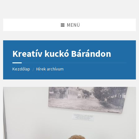
Skip
Skip
Skip
to
to
to
content
left
footer
sidebar
MENÜ
Kreatív kuckó Bárándon
Kezdőlap
Hírek archívum
/