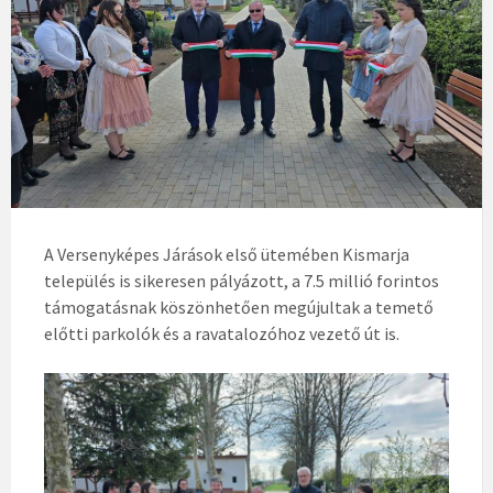
A Versenyképes Járások első ütemében Kismarja
település is sikeresen pályázott, a 7.5 millió forintos
támogatásnak köszönhetően megújultak a temető
előtti parkolók és a ravatalozóhoz vezető út is.