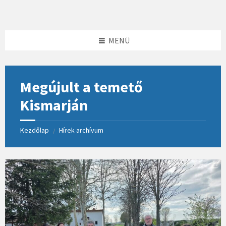
Skip
Skip
Skip
to
to
to
content
left
footer
sidebar
MENÜ
Megújult a temető
Kismarján
Kezdőlap
Hírek archívum
/