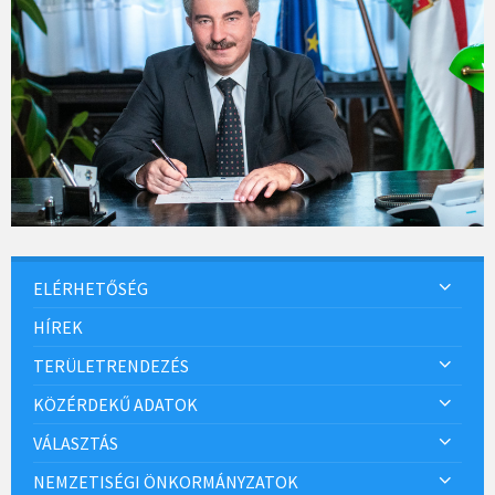
ELÉRHETŐSÉG
HÍREK
TERÜLETRENDEZÉS
KÖZÉRDEKŰ ADATOK
VÁLASZTÁS
NEMZETISÉGI ÖNKORMÁNYZATOK