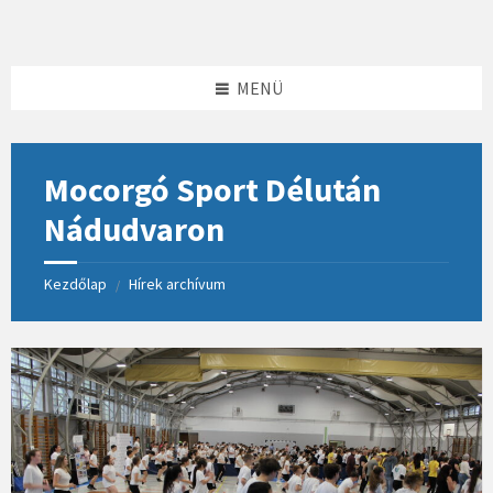
Skip
Skip
Skip
to
to
to
content
left
footer
sidebar
MENÜ
Mocorgó Sport Délután
Nádudvaron
Kezdőlap
Hírek archívum
/