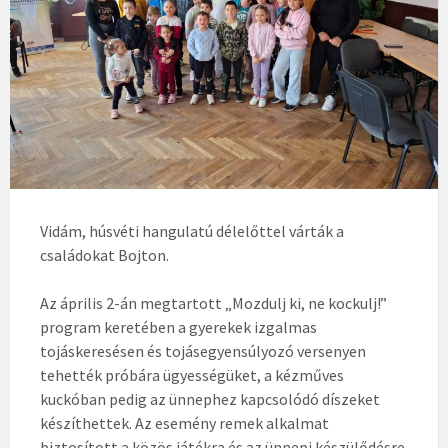
Vidám, húsvéti hangulatú délelőttel várták a
családokat Bojton.
Az április 2-án megtartott „Mozdulj ki, ne kockulj!”
program keretében a gyerekek izgalmas
tojáskeresésen és tojásegyensúlyozó versenyen
tehették próbára ügyességüket, a kézműves
kuckóban pedig az ünnephez kapcsolódó díszeket
készíthettek. Az esemény remek alkalmat
biztosított a közös játékra és az ünnepi készülődésre.