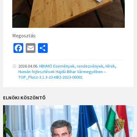
Megosztás:
Fa
E
S
ce
m
h
b
ai
ar
2026.04.06.
HBVMÖ
Események, rendezvények
,
Hírek
,
Humán fejlesztések Hajdú-Bihar Vármegyében –
o
l
e
TOP_Plusz-3.1.3-23-HB2-2023-00001
o
k
ELNÖKI KÖSZÖNTŐ