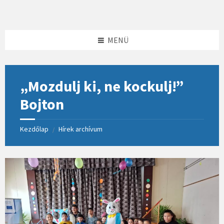
Skip
Skip
Skip
to
to
to
content
left
footer
sidebar
MENÜ
„Mozdulj ki, ne kockulj!”
Bojton
Kezdőlap
Hírek archívum
/