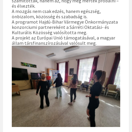
számítottak, hanem az, hogy meg merték próbálni –
és élvezték.
A mozgás nem csak edzés, hanem egészség,
önbizalom, közösség és szabadság is.
A programot Hajdú-Bihar Vármegye Önkormányzata
konzorciumi partnereként a Sárréti Oktatási- és
Kulturális Közösség valósította meg.
A projekt az Európai Unió támogatásával, a magyar
állam társfinanszírozásával valósult meg.