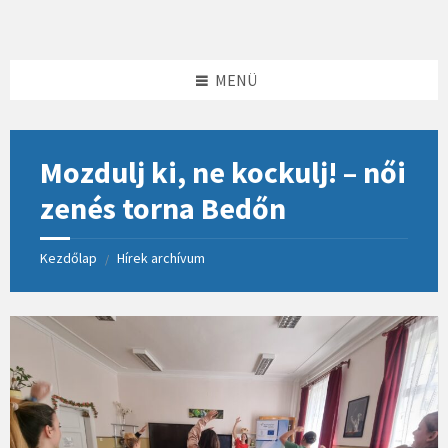
Skip
Skip
Skip
to
to
to
content
left
footer
sidebar
MENÜ
Mozdulj ki, ne kockulj! – női
zenés torna Bedőn
Kezdőlap
Hírek archívum
/