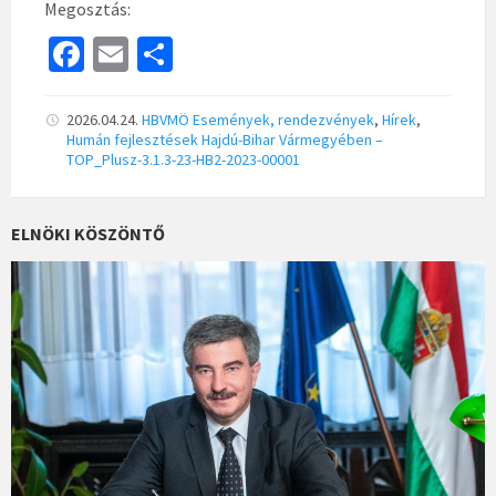
Megosztás:
Fa
E
S
ce
m
h
b
ai
ar
2026.04.24.
HBVMÖ
Események, rendezvények
,
Hírek
,
Humán fejlesztések Hajdú-Bihar Vármegyében –
o
l
e
TOP_Plusz-3.1.3-23-HB2-2023-00001
o
k
ELNÖKI KÖSZÖNTŐ