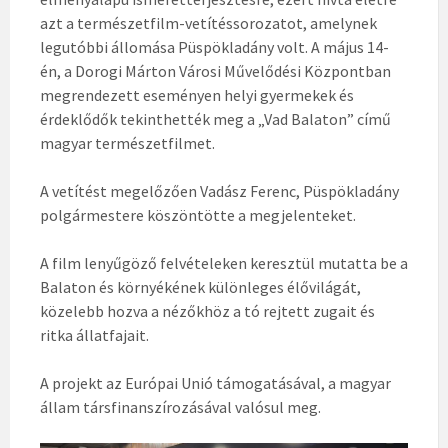
azt a természetfilm-vetítéssorozatot, amelynek
legutóbbi állomása Püspökladány volt. A május 14-
én, a Dorogi Márton Városi Művelődési Központban
megrendezett eseményen helyi gyermekek és
érdeklődők tekinthették meg a „Vad Balaton” című
magyar természetfilmet.
A vetítést megelőzően Vadász Ferenc, Püspökladány
polgármestere köszöntötte a megjelenteket.
A film lenyűgöző felvételeken keresztül mutatta be a
Balaton és környékének különleges élővilágát,
közelebb hozva a nézőkhöz a tó rejtett zugait és
ritka állatfajait.
A projekt az Európai Unió támogatásával, a magyar
állam társfinanszírozásával valósul meg.