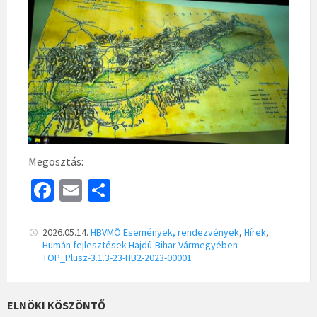
Megosztás:
Fa
E
S
ce
m
h
b
ai
ar
2026.05.14.
HBVMÖ
Események, rendezvények
,
Hírek
,
Humán fejlesztések Hajdú-Bihar Vármegyében –
o
l
e
TOP_Plusz-3.1.3-23-HB2-2023-00001
o
k
ELNÖKI KÖSZÖNTŐ