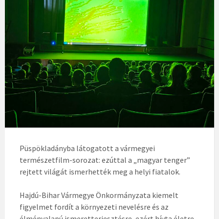
Püspökladányba látogatott a vármegyei
természetfilm-sorozat: ezúttal a „magyar tenger”
rejtett világát ismerhették meg a helyi fiatalok.
Hajdú-Bihar Vármegye Önkormányzata kiemelt
figyelmet fordít a környezeti nevelésre és az
élményalapú ismeretterjesztésre, ezért hívta életre