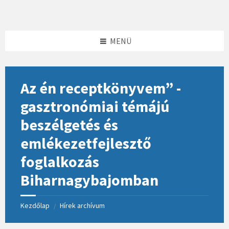
Skip
Skip
Skip
to
to
to
content
left
footer
sidebar
MENÜ
Az én receptkönyvem” -
gasztronómiai témájú
beszélgetés és
emlékezetfejlesztő
foglalkozás
Biharnagybajomban
Kezdőlap
Hírek archívum
/