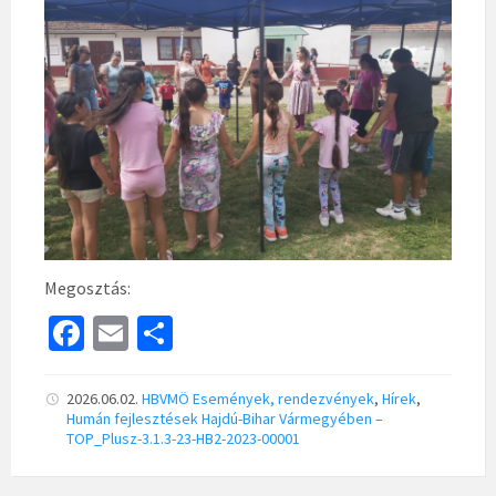
Megosztás:
Fa
E
S
ce
m
h
b
ai
ar
2026.06.02.
HBVMÖ
Események, rendezvények
,
Hírek
,
Humán fejlesztések Hajdú-Bihar Vármegyében –
o
l
e
TOP_Plusz-3.1.3-23-HB2-2023-00001
o