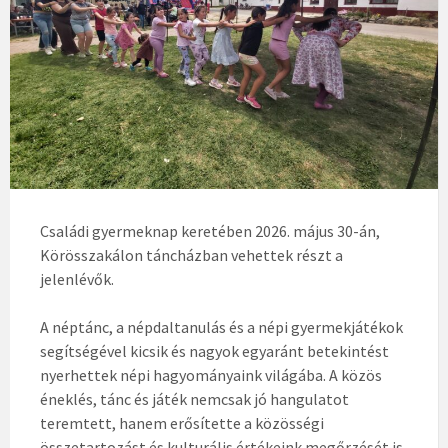
Családi gyermeknap keretében 2026. május 30-án,
Körösszakálon táncházban vehettek részt a
jelenlévők.
A néptánc, a népdaltanulás és a népi gyermekjátékok
segítségével kicsik és nagyok egyaránt betekintést
nyerhettek népi hagyományaink világába. A közös
éneklés, tánc és játék nemcsak jó hangulatot
teremtett, hanem erősítette a közösségi
összetartozást és kulturális értékeink megőrzését is.