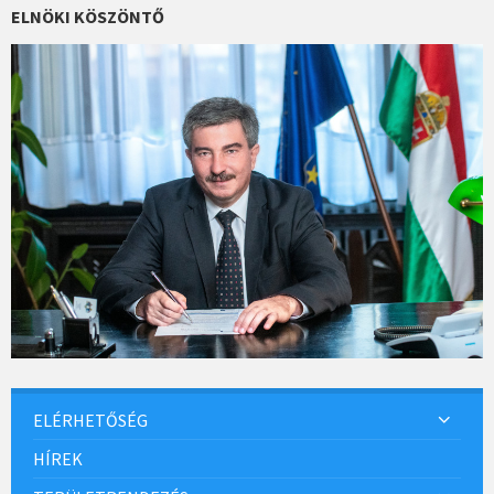
k
ELNÖKI KÖSZÖNTŐ
ELÉRHETŐSÉG
HÍREK