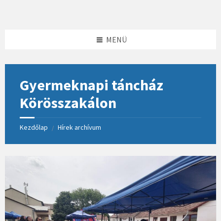
Skip
Skip
Skip
to
to
to
content
left
footer
sidebar
MENÜ
Gyermeknapi táncház
Körösszakálon
Kezdőlap
Hírek archívum
/