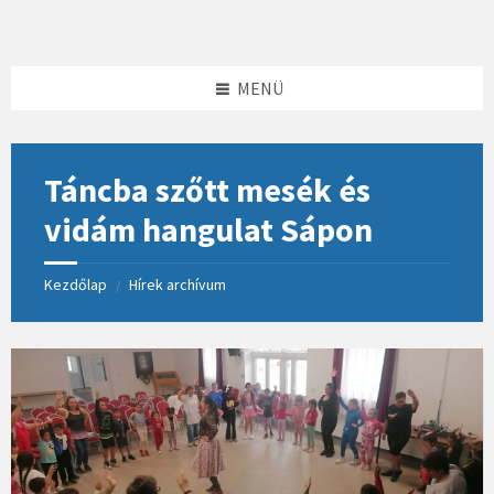
Skip
Skip
Skip
to
to
to
content
left
footer
sidebar
MENÜ
Táncba szőtt mesék és
vidám hangulat Sápon
Kezdőlap
Hírek archívum
/