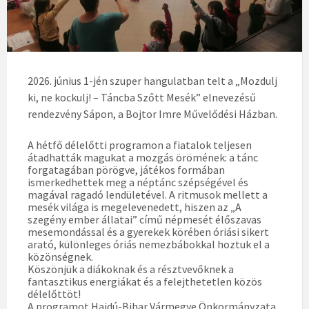
2026. június 1-jén szuper hangulatban telt a „Mozdulj
ki, ne kockulj! – Táncba Szőtt Mesék” elnevezésű
rendezvény Sápon, a Bojtor Imre Művelődési Házban.
A hétfő délelőtti programon a fiatalok teljesen
átadhatták magukat a mozgás örömének: a tánc
forgatagában pörögve, játékos formában
ismerkedhettek meg a néptánc szépségével és
magával ragadó lendületével. A ritmusok mellett a
mesék világa is megelevenedett, hiszen az „A
szegény ember állatai” című népmesét élőszavas
mesemondással és a gyerekek körében óriási sikert
arató, különleges óriás nemezbábokkal hoztuk el a
közönségnek.
Köszönjük a diákoknak és a résztvevőknek a
fantasztikus energiákat és a felejthetetlen közös
délelőttöt!
A programot Hajdú-Bihar Vármegye Önkormányzata