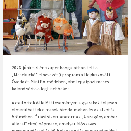
2026. június 4-én szuper hangulatban telt a
„Mesekuckó” elnevezésű program a Hajdúszováti
Óvoda és Mini Bölcsődében, ahol egy igazi mesés
kaland várta a legkisebbeket.
A csütörtök délelőtti eseményen a gyerekek teljesen
elmerülhettek a mesék birodalmában és az alkotás
örömében. Óriási sikert aratott az „A szegény ember
állatai” című népmese, amelyet élőszavas
mesemondással és különleges óriás nemezbábokkal