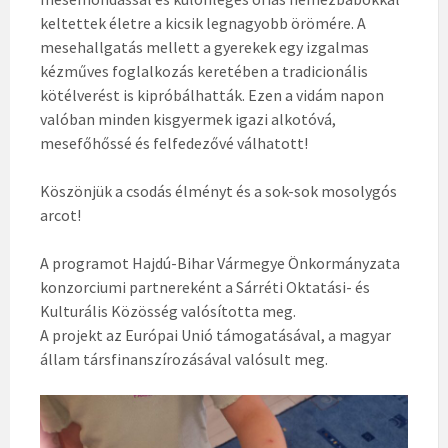
keltettek életre a kicsik legnagyobb örömére. A
mesehallgatás mellett a gyerekek egy izgalmas
kézműves foglalkozás keretében a tradicionális
kötélverést is kipróbálhatták. Ezen a vidám napon
valóban minden kisgyermek igazi alkotóvá,
mesefőhőssé és felfedezővé válhatott!
Köszönjük a csodás élményt és a sok-sok mosolygós
arcot!
A programot Hajdú-Bihar Vármegye Önkormányzata
konzorciumi partnereként a Sárréti Oktatási- és
Kulturális Közösség valósította meg.
A projekt az Európai Unió támogatásával, a magyar
állam társfinanszírozásával valósult meg.