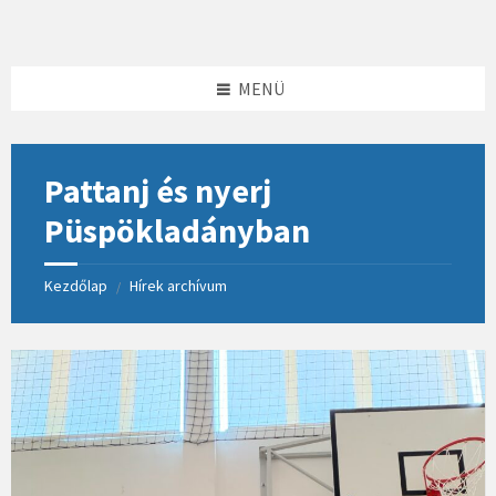
Skip
Skip
Skip
to
to
to
content
left
footer
sidebar
MENÜ
Pattanj és nyerj
Püspökladányban
Kezdőlap
Hírek archívum
/