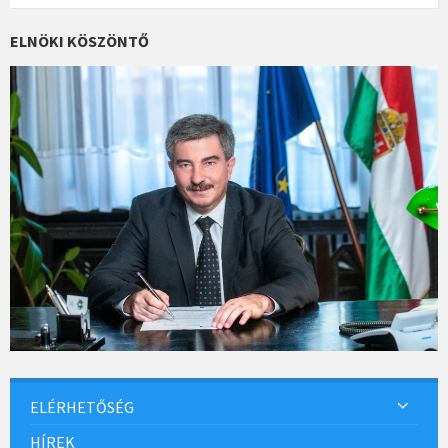
o
k
ELNÖKI KÖSZÖNTŐ
ELÉRHETŐSÉG
HÍREK