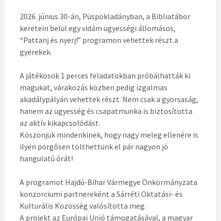
2026. június 30-án, Püspökladányban, a Bibliatábor
keretein belül egy vidám ügyességi állomásos,
“Pattanj és nyerj!” programon vehettek részt a
gyerekek.
A játékosok 1 perces feladatokban próbálhatták ki
magukat, várakozás közben pedig izgalmas
akadálypályán vehettek részt. Nem csak a gyorsaság,
hanem az ügyesség és csapatmunka is biztosította
az aktív kikapcsolódást.
Köszönjük mindenkinek, hogy nagy meleg ellenére is
ilyen pörgősen tölthettünk el pár nagyon jó
hangulatú órát!
A programot Hajdú-Bihar Vármegye Önkormányzata
konzorciumi partnereként a Sárréti Oktatási- és
Kulturális Közösség valósította meg.
A projekt az Európai Unió támogatásával, a magyar