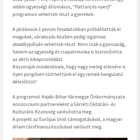
vidám ügyességi állomásos, “Pattanj és nyerj!”
programon vehettek részt a gyerekek.
A játékosok 1 perces feladatokban próbálhatták ki
magukat, várakozás közben pedig izgalmas
akadálypályán vehettek részt. Nem csak a gyorsaság,
hanem az ügyesség és csapatmunka is biztosította
az aktív kikapcsolódást.
Köszönjük mindenkinek, hogy nagy meleg ellenére is
ilyen pörgősen tölthettünk el egy remek hangulatú
délelőttöt!
A programot Hajdú-Bihar Vármegye Önkormányzata
konzorciumi partnereként a Sárréti Oktatási- és
Kulturális Közösség valósította meg.
A projekt az Európai Unió támogatásával, a magyar
állam társfinanszírozásával valósult meg.