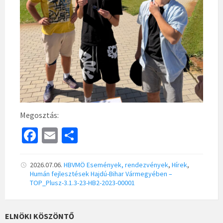
Megosztás:
Fa
E
S
ce
m
h
b
ai
ar
2026.07.06.
HBVMÖ
Események, rendezvények
,
Hírek
,
Humán fejlesztések Hajdú-Bihar Vármegyében –
o
l
e
TOP_Plusz-3.1.3-23-HB2-2023-00001
o
k
ELNÖKI KÖSZÖNTŐ