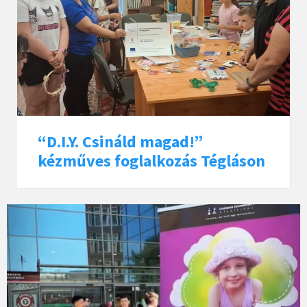
“D.I.Y. Csináld magad!”
kézműves foglalkozás Tégláson