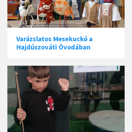
Varázslatos Mesekuckó a
Hajdúszováti Óvodában