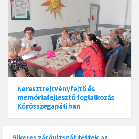
Keresztrejtvényfejtő és
memóriafejlesztő foglalkozás
Körösszegapátiban
Sikeres záróvizsgát tettek az