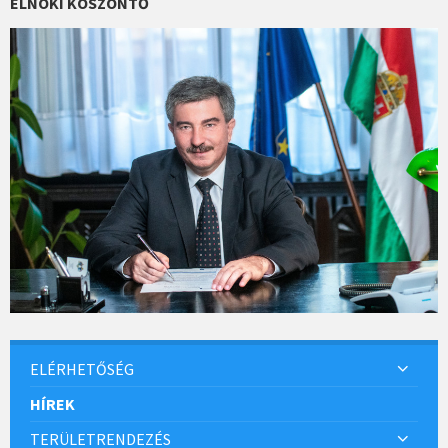
ELNÖKI KÖSZÖNTŐ
ELÉRHETŐSÉG
HÍREK
TERÜLETRENDEZÉS