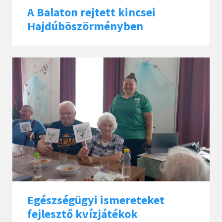
A Balaton rejtett kincsei
Hajdúböszörményben
Egészségügyi ismereteket
fejlesztő kvízjátékok