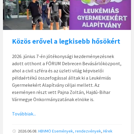
Közös erővel a legkisebb hősökért
2026. június 7-én jótékonysági kezdeményezésnek
adott otthont a FÓRUM Debrecen Bevásárlóközpont,
ahol a civil szféra és az üzleti világ képviselői
példaértékű összefogással álltak ki a Leukémiás
Gyermekekért Alapítvány céljai mellett. Az
eseményen részt vett Pajna Zoltán, Hajdú-Bihar
Vármegye Önkormányzatának elnöke is.
Továbbiak...
2026.06.08.
HBVMÖ
Események, rendezvények
,
Hírek