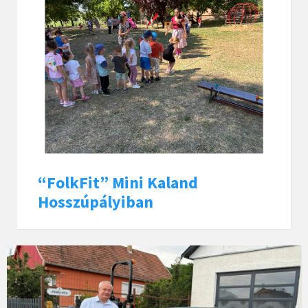
“FolkFit” Mini Kaland
Hosszúpályiban