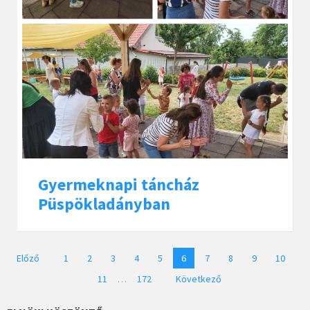
Gyermeknapi táncház
Püspökladányban
Bejegyzések
Előző
1
2
3
4
5
6
7
8
9
10
lapozása
11
…
172
Következő