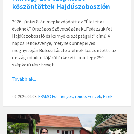
köszöntöttek Hajdúszoboszlón
2026. június 8-án megkezdődött az “Életet az
éveknek” Országos Szövetségének „Fedezzük fel
Hajdúszoboszló és környéke szépségeit” című 4
napos rendezvénye, melynek ünnepélyes
megnyitóján Bulcsu László alelnök köszöntötte az
ország minden tájáról érkezett, mintegy 250
szépkorú résztvevőt.
Továbbiak...
2026.06.09.
HBVMÖ
Események, rendezvények
,
Hírek