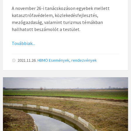
A november 26-i tanácskozáson egyebek mellett
katasztrófavédelem, közlekedésfejlesztés,
mezőgazdaság, valamint turizmus témákban
hallhatott beszámolót a testület.
Továbbiak...
2021.11.26.
HBMÖ
Események, rendezvények