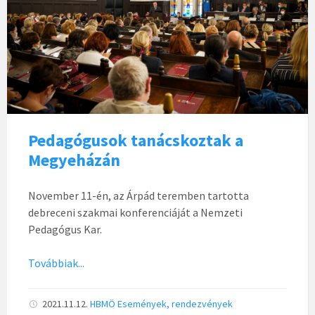
Pedagógusok tanácskoztak a
Megyeházán
November 11-én, az Árpád teremben tartotta
debreceni szakmai konferenciáját a Nemzeti
Pedagógus Kar.
Továbbiak...
2021.11.12.
HBMÖ
Események, rendezvények