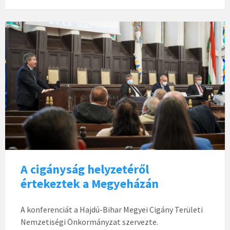
A cigányság helyzetéről
értekeztek a Megyeházán
A konferenciát a Hajdú-Bihar Megyei Cigány Területi
Nemzetiségi Önkormányzat szervezte.