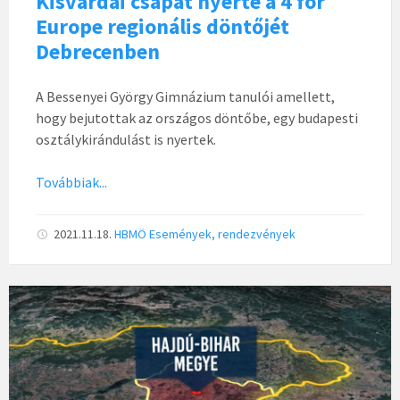
Kisvárdai csapat nyerte a 4 for
Europe regionális döntőjét
Debrecenben
A Bessenyei György Gimnázium tanulói amellett,
hogy bejutottak az országos döntőbe, egy budapesti
osztálykirándulást is nyertek.
Továbbiak...
2021.11.18.
HBMÖ
Események, rendezvények