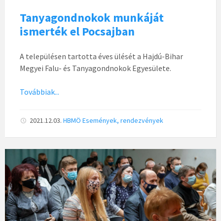
Tanyagondnokok munkáját
ismerték el Pocsajban
A településen tartotta éves ülését a Hajdú-Bihar
Megyei Falu- és Tanyagondnokok Egyesülete.
Továbbiak...
2021.12.03.
HBMÖ
Események, rendezvények