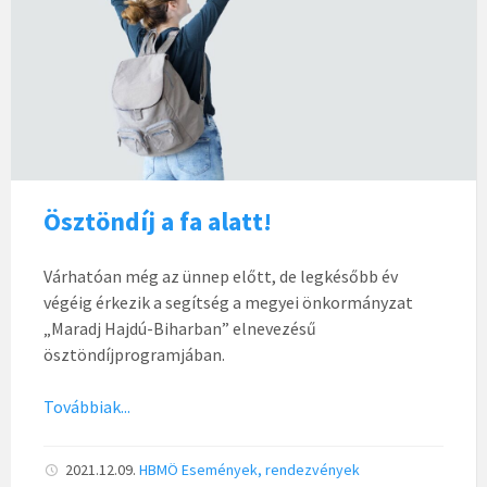
Ösztöndíj a fa alatt!
Várhatóan még az ünnep előtt, de legkésőbb év
végéig érkezik a segítség a megyei önkormányzat
„Maradj Hajdú-Biharban” elnevezésű
ösztöndíjprogramjában.
Továbbiak...
2021.12.09.
HBMÖ
Események, rendezvények