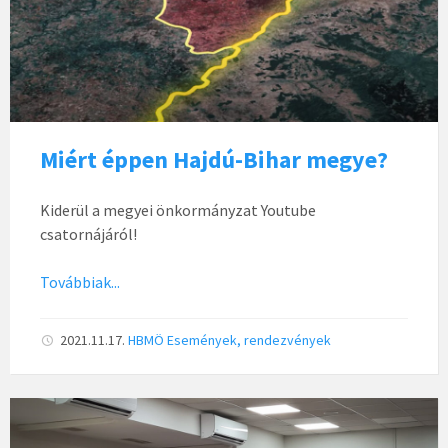
Miért éppen Hajdú-Bihar megye?
Kiderül a megyei önkormányzat Youtube
csatornájáról!
Továbbiak...
2021.11.17.
HBMÖ
Események, rendezvények