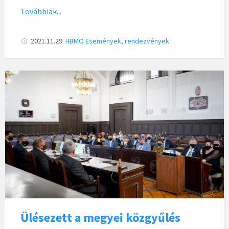
Továbbiak...
2021.11.29.
HBMÖ
Események, rendezvények
Ülésezett a megyei közgyűlés