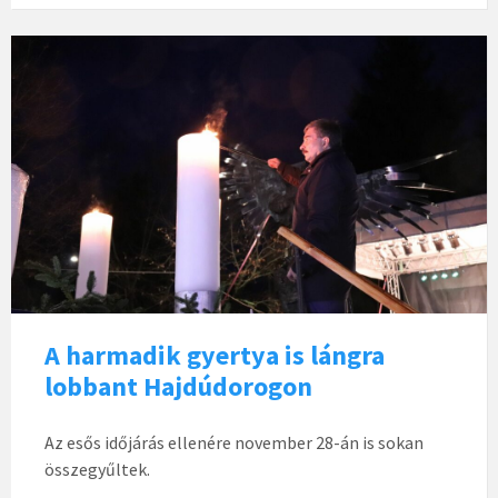
A harmadik gyertya is lángra
lobbant Hajdúdorogon
Az esős időjárás ellenére november 28-án is sokan
összegyűltek.