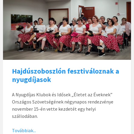
Hajdúszoboszlón fesztiváloznak a
nyugdíjasok
A Nyugdíjas Klubok és Idősek „Életet az Éveknek”
Országos Szövetségének négynapos rendezvénye
november 15-én vette kezdetét egy helyi
szállodában.
Továbbiak...