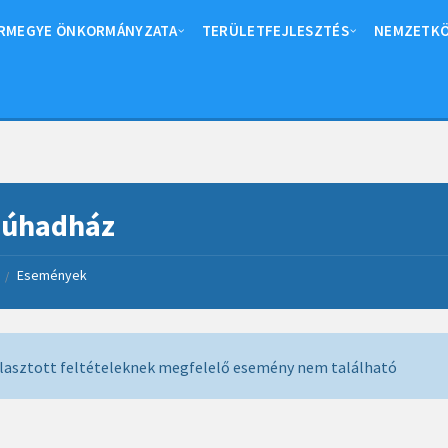
RMEGYE ÖNKORMÁNYZATA
TERÜLETFEJLESZTÉS
NEMZETKÖ
dúhadház
Események
/
álasztott feltételeknek megfelelő esemény nem található