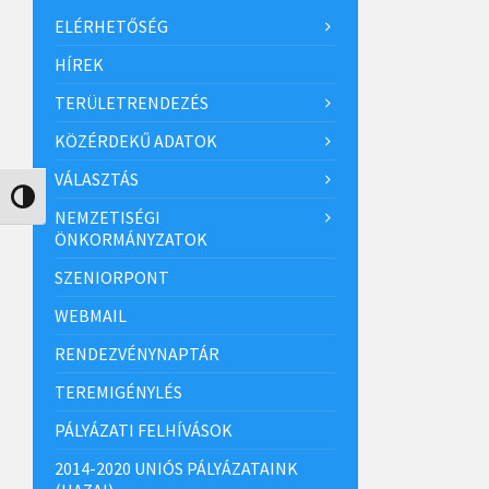
ELÉRHETŐSÉG
HÍREK
TERÜLETRENDEZÉS
KÖZÉRDEKŰ ADATOK
VÁLASZTÁS
Nagy kontraszt váltása
NEMZETISÉGI
ÖNKORMÁNYZATOK
SZENIORPONT
WEBMAIL
RENDEZVÉNYNAPTÁR
TEREMIGÉNYLÉS
PÁLYÁZATI FELHÍVÁSOK
2014-2020 UNIÓS PÁLYÁZATAINK