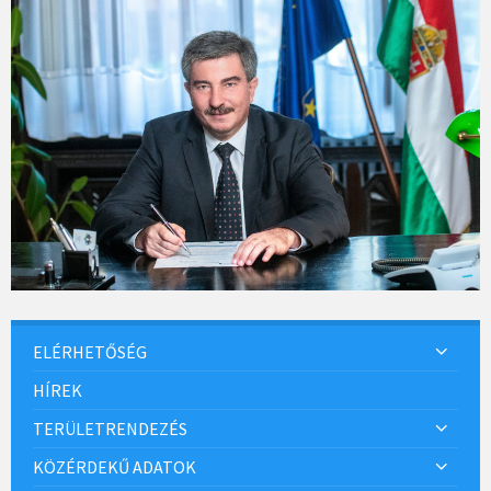
ELÉRHETŐSÉG
HÍREK
TERÜLETRENDEZÉS
KÖZÉRDEKŰ ADATOK