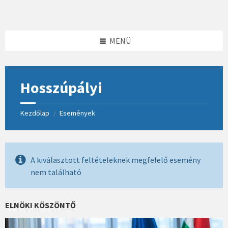
Skip
Skip
Skip
to
to
to
content
left
footer
sidebar
MENÜ
Hosszúpályi
Kezdőlap
Események
/
A kiválasztott feltételeknek megfelelő esemény
nem található
ELNÖKI KÖSZÖNTŐ