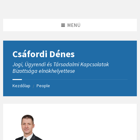
Skip
Skip
Skip
to
to
to
content
left
footer
sidebar
MENÜ
Csáfordi Dénes
Jogi, Ügyrendi és Társadalmi Kapcsolatok
Bizottsága elnökhelyettese
Kezdőlap
People
/