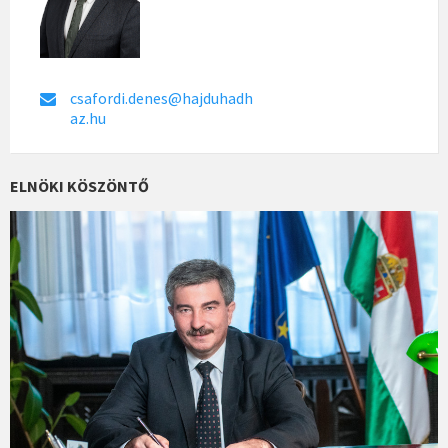
csafordi.denes@hajduhadh
az.hu
ELNÖKI KÖSZÖNTŐ