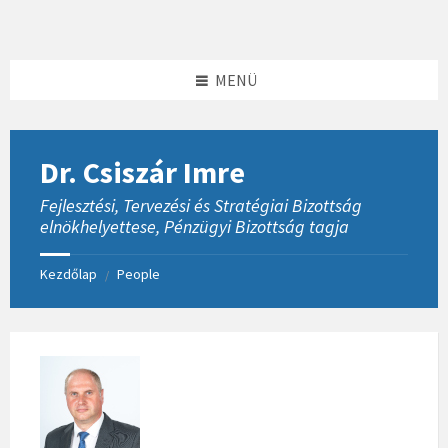
Skip
Skip
Skip
to
to
to
content
left
footer
sidebar
MENÜ
Dr. Csiszár Imre
Fejlesztési, Tervezési és Stratégiai Bizottság
elnökhelyettese, Pénzügyi Bizottság tagja
Kezdőlap
People
/