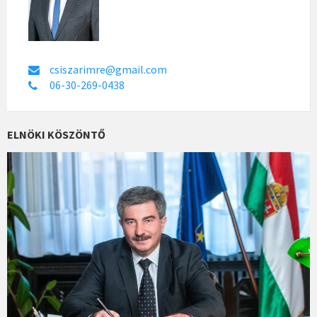
csiszarimre@gmail.com
06-30-269-0438
ELNÖKI KÖSZÖNTŐ