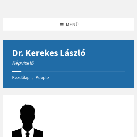
Skip
Skip
Skip
to
to
to
content
left
footer
sidebar
MENÜ
Dr. Kerekes László
Képviselő
Kezdőlap
People
/