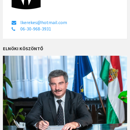
lkerekes@hotmail.com
06-30-968-3931
ELNÖKI KÖSZÖNTŐ