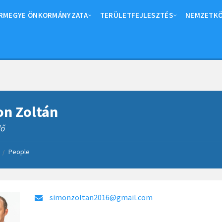
RMEGYE ÖNKORMÁNYZATA
TERÜLETFEJLESZTÉS
NEMZETKÖ
n Zoltán
lő
People
/
simonzoltan2016@gmail.com