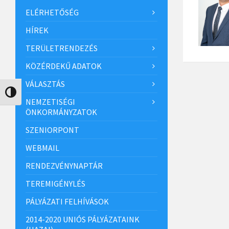
ELÉRHETŐSÉG
HÍREK
TERÜLETRENDEZÉS
KÖZÉRDEKŰ ADATOK
VÁLASZTÁS
Nagy kontraszt váltása
NEMZETISÉGI
ÖNKORMÁNYZATOK
SZENIORPONT
WEBMAIL
RENDEZVÉNYNAPTÁR
TEREMIGÉNYLÉS
PÁLYÁZATI FELHÍVÁSOK
2014-2020 UNIÓS PÁLYÁZATAINK