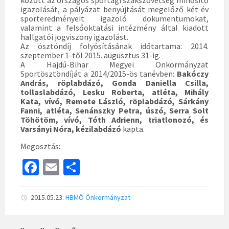
között az országos sportági szakszövetség minősítő
igazolását, a pályázat benyújtását megelőző két év
sporteredményeit igazoló dokumentumokat,
valamint a felsőoktatási intézmény által kiadott
hallgatói jogviszony igazolást.
Az ösztöndíj folyósításának időtartama: 2014.
szeptember 1-től 2015. augusztus 31-ig.
A Hajdú-Bihar Megyei Önkormányzat
Sportösztöndíját a 2014/2015-ös tanévben:
Bakóczy
András, röplabdázó, Gonda Daniella Csilla,
tollaslabdázó, Lesku Roberta, atléta, Mihály
Kata, vívó, Remete László, röplabdázó, Sárkány
Fanni, atléta, Senánszky Petra, úszó, Serra Solt
Töhötöm, vívó, Tóth Adrienn, triatlonozó, és
Varsányi Nóra, kézilabdázó
kapta.
Megosztás:
Fa
E
S
ce
m
h
b
ai
ar
2015.05.23.
HBMÖ
Önkormányzat
o
l
e