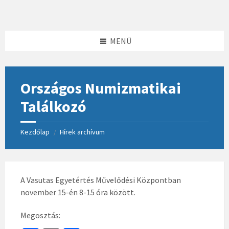
Skip
Skip
Skip
to
to
to
content
left
footer
sidebar
MENÜ
Országos Numizmatikai
Találkozó
Kezdőlap
Hírek archívum
/
A Vasutas Egyetértés Művelődési Központban
november 15-én 8-15 óra között.
Megosztás: