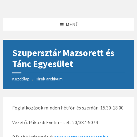
Skip
Skip
Skip
to
to
to
content
left
footer
sidebar
MENÜ
Szupersztár Mazsorett és
Tánc Egyesület
Kezdőlap
Hírek archívum
/
Foglalkozások minden hétfőn és szerdán: 15.30-18.00
Vezető: Pákozdi Evelin – tel.: 20/387-5074