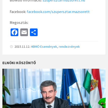
Bővebb információ:
szupersztarmazsorett.hu
Facebook:
facebook.com/szupersztar.mazsorett
Megosztás:
Fa
E
S
ce
m
h
b
ai
ar
2015.11.12.
HBMÖ
Események, rendezvények
o
l
e
o
ELNÖKI KÖSZÖNTŐ
k