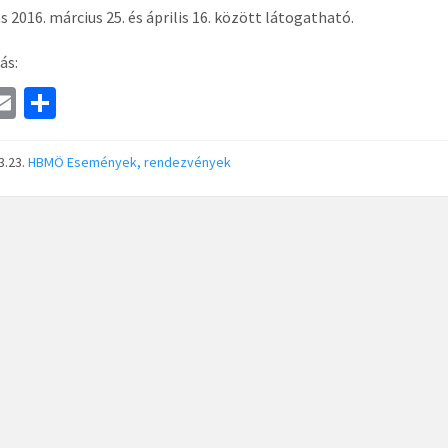
ás 2016. március 25. és április 16. között látogatható.
ás:
a
E
S
e
m
h
ai
ar
3.23.
HBMÖ
Események, rendezvények
l
e