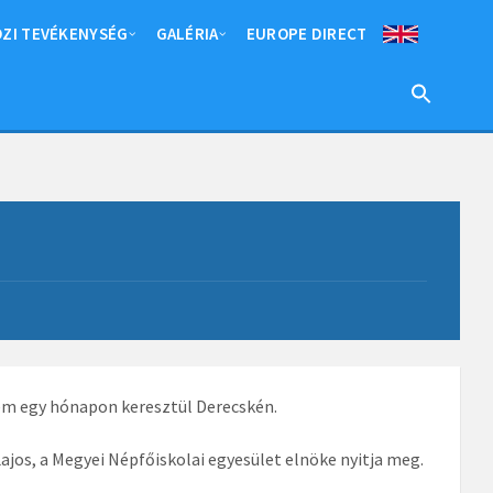
ZI TEVÉKENYSÉG
GALÉRIA
EUROPE DIRECT
nem egy hónapon keresztül Derecskén.
os, a Megyei Népfőiskolai egyesület elnöke nyitja meg.