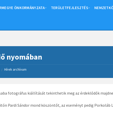
RMEGYE ÖNKORMÁNYZATA
TERÜLETFEJLESZTÉS
NEMZETKÖ
idő nyomában
Hírek archívum
/
saba fotográfus kiállítását tekinthetik meg az érdeklődők majd
tón Pardi Sándor mond köszöntőt, az eseményt pedig Porkoláb Laj