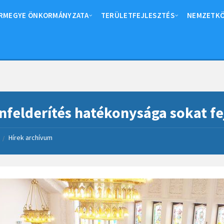
RMEGYE ÖNKORMÁNYZATA
TERÜLETFEJLESZTÉS
NEMZETKÖ
nfelderítés hatékonysága sokat f
Hírek archívum
/