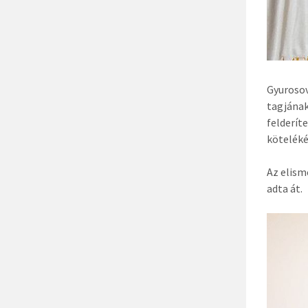
Gyurosov
tagjának
felderít
köteléké
Az elism
adta át.