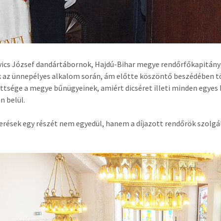
ics József dandártábornok, Hajdú-Bihar megye rendőrfőkapitánya
 az ünnepélyes alkalom során, ám előtte köszöntő beszédében tö
ettsége a megye bűnügyeinek, amiért dicséret illeti minden egyes
n belül.
erések egy részét nem egyedül, hanem a díjazott rendőrök szolgá