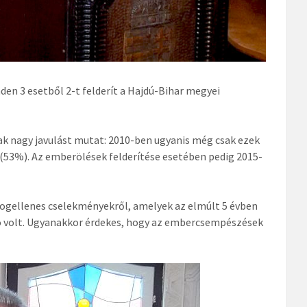
en 3 esetből 2-t felderít a Hajdú-Bihar megyei
nagy javulást mutat: 2010-ben ugyanis még csak ezek
(53%). Az emberölések felderítése esetében pedig 2015-
ó jogellenes cselekményekről, amelyek az elmúlt 5 évben
tó volt. Ugyanakkor érdekes, hogy az embercsempészések