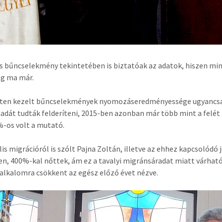
s bűncselekmény tekintetében is biztatóak az adatok, hiszen mind
ég ma már.
lten kezelt bűncselekmények nyomozáseredményessége ugyancsak 
dát tudták felderíteni, 2015-ben azonban már több mint a felét 
-os volt a mutató.
ális migrációról is szólt Pajna Zoltán, illetve az ehhez kapcsolód
en, 400%-kal nőttek, ám ez a tavalyi migránsáradat miatt várha
alkalomra csökkent az egész előző évet nézve.