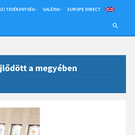
ZI TEVÉKENYSÉG
GALÉRIA
EUROPE DIRECT
ejlődött a megyében