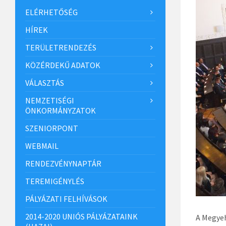
ELÉRHETŐSÉG
HÍREK
TERÜLETRENDEZÉS
KÖZÉRDEKŰ ADATOK
VÁLASZTÁS
NEMZETISÉGI
ÖNKORMÁNYZATOK
SZENIORPONT
WEBMAIL
RENDEZVÉNYNAPTÁR
TEREMIGÉNYLÉS
PÁLYÁZATI FELHÍVÁSOK
2014-2020 UNIÓS PÁLYÁZATAINK
A Megyeh