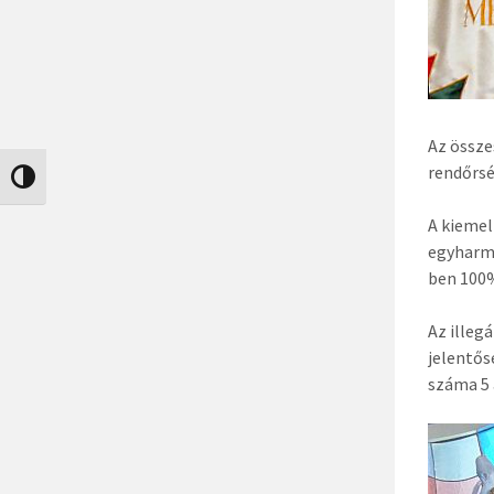
Az össze
rendőrs
Nagy kontraszt váltása
A kieme
egyharma
ben 100%
Az illeg
jelentős
száma 5 