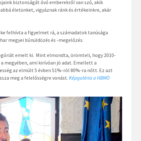
aink biztonságát óvó emberekről van szó, akik
abbá életünket, vigyáznak ránk és értékeinkre, akár
öke felhívta a figyelmet rá, a számadatok tanúsága
ihar megyei bűnüldözés és -megelőzés.
góriát emelt ki. Mint elmondta, örömteli, hogy 2010-
a megyében, ami kirívóan jó adat. Emellett a
ség az elmúlt 5 évben 51%-ról 80%-ra nőtt. Ez azt
ússza meg a felelősségre vonást.
Képgaléria a HBMÖ