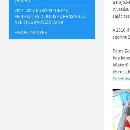
(HAZAI)
a Hajdú-
hivatásu
2021-2027 EURÓPAI UNIÓS
saját te
FEJLESZTÉSI CIKLUS FORRÁSAIBÓL
NYERTES PÁLYÁZATAINK
A 2016. 
HIRDETMÉNYEK
szerint 
Pajna Zo
hez képe
közterül
jelenti,
Facebook