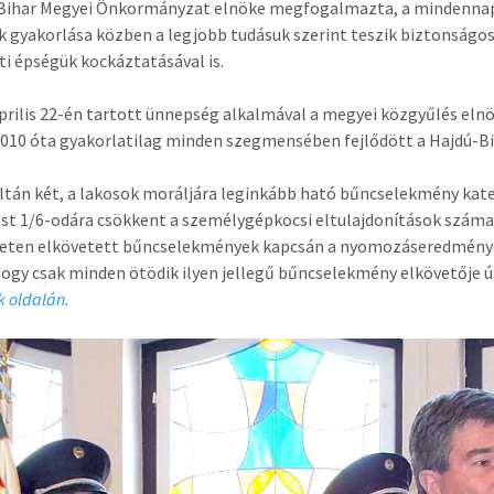
Bihar Megyei Önkormányzat elnöke megfogalmazta, a mindennapj
k gyakorlása közben a legjobb tudásuk szerint teszik biztonságos
sti épségük kockáztatásával is.
április 22-én tartott ünnepség alkalmával a megyei közgyűlés eln
2010 óta gyakorlatilag minden szegmensében fejlődött a Hajdú-B
ltán két, a lakosok moráljára leginkább ható bűncselekmény kate
st 1/6-odára csökkent a személygépkocsi eltulajdonítások száma 
eten elkövetett bűncselekmények kapcsán a nyomozáseredményes
 hogy csak minden ötödik ilyen jellegű bűncselekmény elkövetője 
 oldalán.