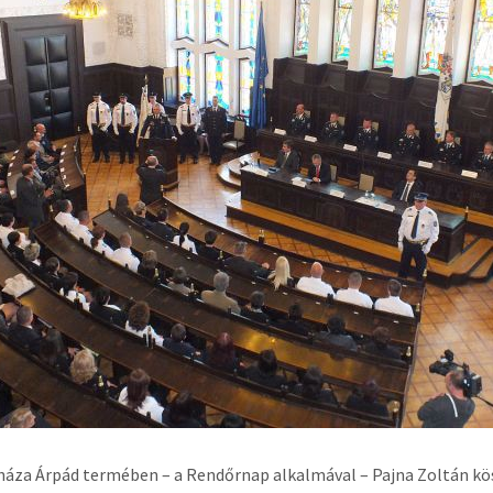
áza Árpád termében – a Rendőrnap alkalmával – Pajna Zoltán kös