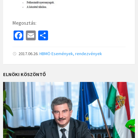
Megosztás:
Fa
E
S
ce
m
h
b
ai
ar
2017.06.26.
HBMÖ
Események, rendezvények
o
l
e
o
ELNÖKI KÖSZÖNTŐ
k