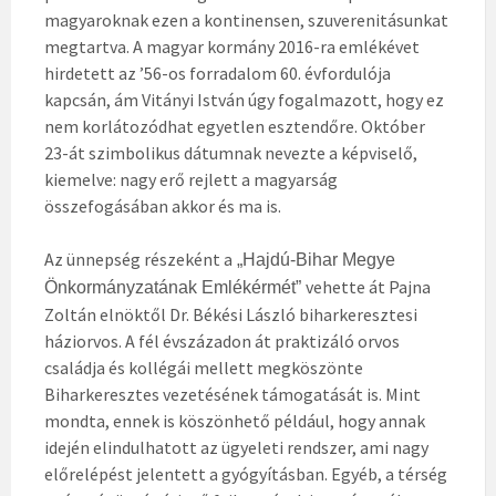
magyaroknak ezen a kontinensen, szuverenitásunkat
megtartva. A magyar kormány 2016-ra emlékévet
hirdetett az ’56-os forradalom 60. évfordulója
kapcsán, ám Vitányi István úgy fogalmazott, hogy ez
nem korlátozódhat egyetlen esztendőre. Október
23-át szimbolikus dátumnak nevezte a képviselő,
kiemelve: nagy erő rejlett a magyarság
összefogásában akkor és ma is.
Az ünnepség részeként a
„Hajdú-Bihar Megye
vehette át Pajna
Önkormányzatának Emlékérmét”
Zoltán elnöktől Dr. Békési László biharkeresztesi
háziorvos. A fél évszázadon át praktizáló orvos
családja és kollégái mellett megköszönte
Biharkeresztes vezetésének támogatását is. Mint
mondta, ennek is köszönhető például, hogy annak
idején elindulhatott az ügyeleti rendszer, ami nagy
előrelépést jelentett a gyógyításban. Egyéb, a térség