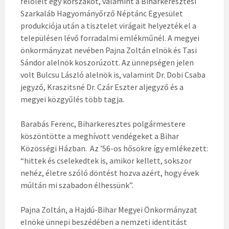
felölelt egy korszakot, valamint a Biharkeresztesi
Szarkaláb Hagyományőrző Néptánc Egyesület
produkciója után a tisztelet virágait helyezték el a
településen lévő forradalmi emlékműnél. A megyei
önkormányzat nevében Pajna Zoltán elnök és Tasi
Sándor alelnök koszorúzott. Az ünnepségen jelen
volt Bulcsu László alelnök is, valamint Dr. Dobi Csaba
jegyző, Kraszitsné Dr. Czár Eszter aljegyző és a
megyei közgyűlés több tagja.
Barabás Ferenc, Biharkeresztes polgármestere
köszöntötte a meghívott vendégeket a Bihar
Közösségi Házban. Az ’56-os hősökre így emlékezett:
“hittek és cselekedtek is, amikor kellett, sokszor
nehéz, életre szóló döntést hozva azért, hogy évek
múltán mi szabadon élhessünk”.
Pajna Zoltán, a Hajdú-Bihar Megyei Önkormányzat
elnöke ünnepi beszédében a nemzeti identitást