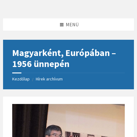
Skip
Skip
Skip
to
to
to
content
left
footer
sidebar
MENÜ
Magyarként, Európában –
1956 ünnepén
Kezdőlap
Hírek archívum
/