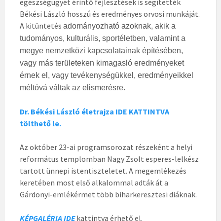
egészségügyét érintő fejlesztések is segítették
Békési László hosszú és eredményes orvosi munkáját.
A kitüntetés
adományozható azoknak, akik a
tudományos, kulturális, sportéletben, valamint a
megye nemzetközi kapcsolatainak építésében,
vagy más területeken kimagasló eredményeket
érnek el, vagy tevékenységükkel, eredményeikkel
méltóvá váltak az elismerésre.
Dr. Békési László életrajza IDE KATTINTVA
tölthető le.
Az október 23-ai programsorozat részeként a helyi
református templomban Nagy Zsolt esperes-lelkész
tartott ünnepi istentiszteletet. A megemlékezés
keretében most első alkalommal adták át a
Gárdonyi-emlékérmet több biharkeresztesi diáknak.
KÉPGALÉRIA IDE
kattintva érhető el.