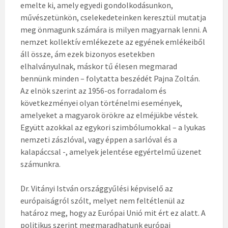
emelte ki, amely egyedi gondolkodásunkon,
művészetünkön, cselekedeteinken keresztül mutatja
meg önmagunk számára is milyen magyarnak lenni. A
nemzet kollektív emlékezete az egyének emlékeiből
áll össze, ám ezek bizonyos esetekben
elhalványulnak, máskor tű élesen megmarad
bennünk minden – folytatta beszédét Pajna Zoltán.
Az elnök szerint az 1956-os forradalom és
következményei olyan történelmi események,
amelyeket a magyarok örökre az elméjükbe véstek.
Együtt azokkal az egykori szimbólumokkal – a lyukas
nemzeti zászlóval, vagy éppen a sarlóval és a
kalapáccsal -, amelyek jelentése egyértelmű üzenet
számunkra.
Dr. Vitányi István országgyűlési képviselő az
európaiságról szólt, melyet nem feltétlenül az
határoz meg, hogy az Európai Unió mit ért ez alatt. A
politikus szerint megmaradhatunk európai