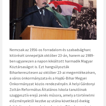
Nemcsak az 1956-os forradalom és szabadságharc
kitörését ünnepeljük október 23-án, hanem az 1989-
ben ugyanezen a napon kikiáltott harmadik Magyar
Köztársaságot is. Ezt hangsúlyozták
Biharkeresztesen az október 23-ai megemlékezésen,
a város önkormányzata és a Hajdú-Bihar Megyei
Önkormányzat közös rendezvényén. A helyi Gárdonyi
Zoltán Református Általános Iskola tanulóinak
szuggesztív erejű zenés műsora, amely a történelmi
előzményektől kezdve az utána következő évekig