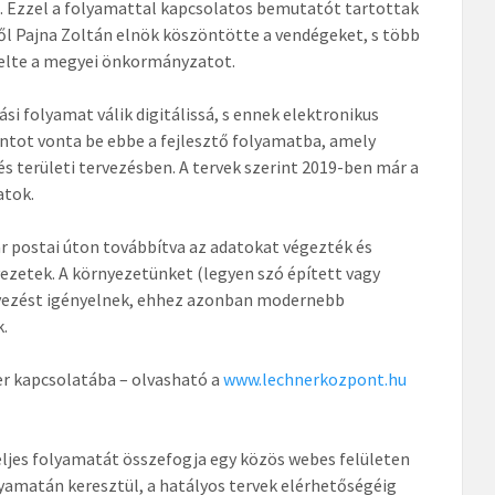
is. Ezzel a folyamattal kapcsolatos bemutatót tartottak
l Pajna Zoltán elnök köszöntötte a vendégeket, s több
selte a megyei önkormányzatot.
si folyamat válik digitálissá, s ennek elektronikus
tot vonta be ebbe a fejlesztő folyamatba, amely
és területi tervezésben. A tervek szerint 2019-ben már a
atok.
r postai úton továbbítva az adatokat végezték és
ezetek. A környezetünket (legyen szó épített vagy
vezést igényelnek, ehhez azonban modernebb
k.
ber kapcsolatába – olvasható a
www.lechnerkozpont.hu
teljes folyamatát összefogja egy közös webes felületen
lyamatán keresztül, a hatályos tervek elérhetőségéig