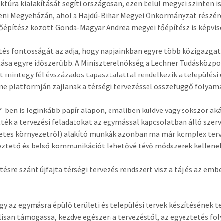
uktúra kialakítását segíti országosan, ezen belül megyei szinten 
eni Megyeházán, ahol a Hajdú-Bihar Megyei Önkormányzat részérő
főépítész között Gonda-Magyar Andrea megyei főépítész is képvi
ztés fontosságát az adja, hogy napjainkban egyre több közigazgatá
sa egyre időszerűbb. A Miniszterelnökség a Lechner Tudásközpon
t mintegy fél évszázados tapasztalattal rendelkezik a települési 
ne platformján zajlanak a térségi tervezéssel összefüggő folyam
-ben is leginkább papír alapon, emaliben küldve vagy sokszor aká
ték a tervezési feladatokat az egymással kapcsolatban álló szerv
etes környezetről) alakító munkák azonban ma már komplex ter
ztető és belső kommunikációt lehetővé tévő módszerek kellene
tésre szánt újfajta térségi tervezés rendszert visz a táj és az em
ogy az egymásra épülő területi és települési tervek készítésének 
álisan támogassa, kezdve egészen a tervezéstől, az egyeztetés fo