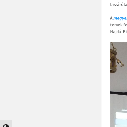
bezáróla
A
megyei
tervek f
Hajdú-Bi