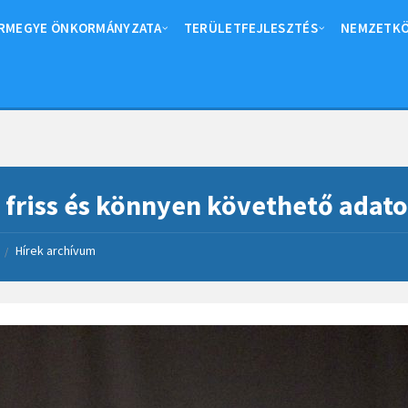
RMEGYE ÖNKORMÁNYZATA
TERÜLETFEJLESZTÉS
NEMZETKÖ
 friss és könnyen követhető adato
Hírek archívum
/