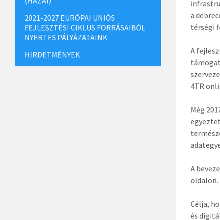
(HAZAI)
infrastr
a debrec
2021-2027 EURÓPAI UNIÓS
térségi 
FEJLESZTÉSI CIKLUS FORRÁSAIBÓL
NYERTES PÁLYÁZATAINK
A fejles
HIRDETMÉNYEK
támogatá
szerveze
4TR onli
Még 2017
egyeztet
termész
adategye
A beveze
oldalon.
Célja, h
és digit