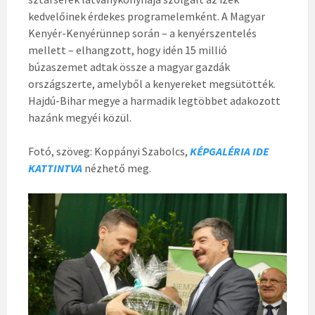
kedvelőinek érdekes programelemként. A Magyar
Kenyér-Kenyérünnep során – a kenyérszentelés
mellett – elhangzott, hogy idén 15 millió
búzaszemet adtak össze a magyar gazdák
országszerte, amelyből a kenyereket megsütötték.
Hajdú-Bihar megye a harmadik legtöbbet adakozott
hazánk megyéi közül.
Fotó, szöveg: Koppányi Szabolcs,
KÉPGALÉRIA IDE
KATTINTVA
nézhető meg.