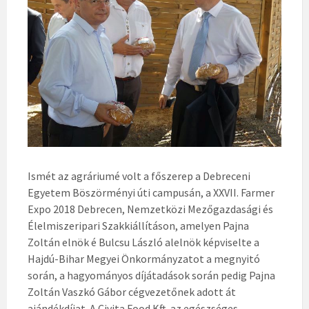
Ismét az agráriumé volt a főszerep a Debreceni
Egyetem Böszörményi úti campusán, a XXVII. Farmer
Expo 2018 Debrecen, Nemzetközi Mezőgazdasági és
Élelmiszeripari Szakkiállításon, amelyen Pajna
Zoltán elnök é Bulcsu László alelnök képviselte a
Hajdú-Bihar Megyei Önkormányzatot a megnyitó
során, a hagyományos díjátadások során pedig Pajna
Zoltán Vaszkó Gábor cégvezetőnek adott át
ajándékdíjat. A Civita Food Kft. az egészséges