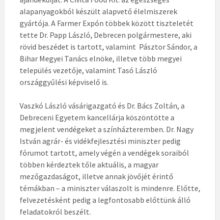
alapanyagokból készült alapvető élelmiszerek
gyártója. A Farmer Expón többek között tiszteletét
tette Dr. Papp László, Debrecen polgármestere, aki
rövid beszédet is tartott, valamint Pásztor Sándor, a
Bihar Megyei Tanács elnöke, illetve több megyei
település vezetője, valamint Tasó László
országgyűlési képviselő is.
Vaszkó László vásárigazgató és Dr. Bács Zoltán, a
Debreceni Egyetem kancellárja köszöntötte a
megjelent vendégeket a színházteremben. Dr. Nagy
István agrár- és vidékfejlesztési miniszter pedig
fórumot tartott, amely végén a vendégek soraiból
többen kérdeztek tőle aktuális, a magyar
mezőgazdaságot, illetve annak jövőjét érintő
témákban – a miniszter válaszolt is mindenre. Előtte,
felvezetésként pedig a legfontosabb előttünk álló
feladatokról beszélt.