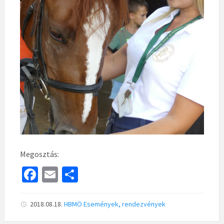
Megosztás:
Fa
E
S
ce
m
h
b
ai
ar
2018.08.18.
HBMÖ
Események, rendezvények
o
l
e