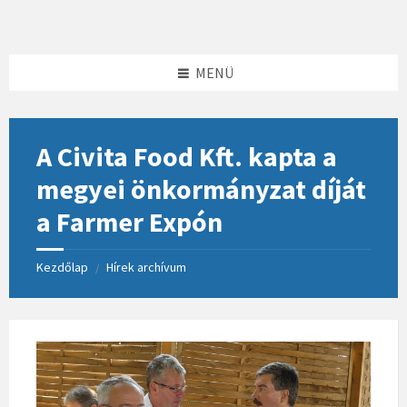
Skip
Skip
Skip
to
to
to
content
left
footer
sidebar
MENÜ
A Civita Food Kft. kapta a
megyei önkormányzat díját
a Farmer Expón
Kezdőlap
Hírek archívum
/