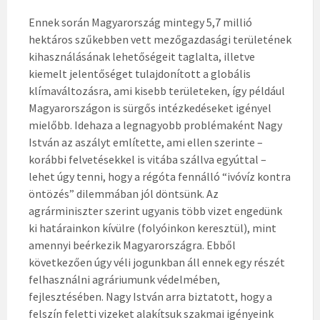
Ennek során Magyarország mintegy 5,7 millió
hektáros szűkebben vett mezőgazdasági területének
kihasználásának lehetőségeit taglalta, illetve
kiemelt jelentőséget tulajdonított a globális
klímaváltozásra, ami kisebb területeken, így például
Magyarországon is sürgős intézkedéseket igényel
mielőbb. Idehaza a legnagyobb problémaként Nagy
István az aszályt említette, ami ellen szerinte –
korábbi felvetésekkel is vitába szállva egyúttal –
lehet úgy tenni, hogy a régóta fennálló “ivóvíz kontra
öntözés” dilemmában jól döntsünk. Az
agrárminiszter szerint ugyanis több vizet engedünk
ki határainkon kívülre (folyóinkon keresztül), mint
amennyi beérkezik Magyarországra. Ebből
következően úgy véli jogunkban áll ennek egy részét
felhasználni agráriumunk védelmében,
fejlesztésében. Nagy István arra biztatott, hogy a
felszín feletti vizeket alakítsuk szakmai igényeink