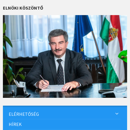
o
ELNÖKI KÖSZÖNTŐ
k
ELÉRHETŐSÉG
HÍREK