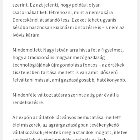
szerint. Ez azt jelenti, hogy például olyan
csatornákat kell létrehozni, mint a nemsokára
Derecskénél átadandó lesz. Ezeket lehet ugyanis
később hasznosan kiaknázni öntözésre is – s nem az
ivóvíz kárára.
Mindemellett Nagy István arra hívta fel a figyelmet,
hogy a tradicionális magyar mezőgazdaság
technológiájának újragondolása fontos – az értékek
tiszteletben tartása mellett is van amit időszerű
felváltani mással, ami gazdaságosabb, hatékonyabb.
Mindenféle változtatásra szerinte alig pár év áll a
rendelkezésre.
Az expón az állatok látványos bemutatása mellett
élelmiszerek, az agrárgazdaságban tevékenykedő
vállalkozások jelentek meg a standok mögött, illetve
sztárséfek látványkonyhája szolgált az ízek