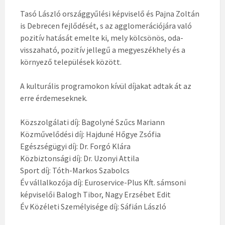
Tasó László országgyűlési képviselő és Pajna Zoltán
is Debrecen fejlődését, s az agglomerációjára való
pozitív hatását emelte ki, mely kölcsönös, oda-
visszaható, pozitív jellegű a megyeszékhely és a
környező települések között.
A kulturális programokon kívül díjakat adtak át az
erre érdemeseknek.
Közszolgálati díj: Bagolyné Szűcs Mariann
Közművelődési díj: Hajduné Hőgye Zsófia
Egészségügyi díj: Dr. Forgó Klára
Közbiztonsági díj: Dr. Uzonyi Attila
Sport díj: Tóth-Markos Szabolcs
Év vállalkozója díj: Euroservice-Plus Kft. sámsoni
képviselői Balogh Tibor, Nagy Erzsébet Edit
Év Közéleti Személyisége díj: Sáfián László