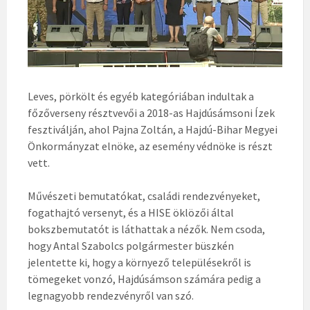
Leves, pörkölt és egyéb kategóriában indultak a
főzőverseny résztvevői a 2018-as Hajdúsámsoni Ízek
fesztiválján, ahol Pajna Zoltán, a Hajdú-Bihar Megyei
Önkormányzat elnöke, az esemény védnöke is részt
vett.
Művészeti bemutatókat, családi rendezvényeket,
fogathajtó versenyt, és a HISE öklözői által
bokszbemutatót is láthattak a nézők. Nem csoda,
hogy Antal Szabolcs polgármester büszkén
jelentette ki, hogy a környező településekről is
tömegeket vonzó, Hajdúsámson számára pedig a
legnagyobb rendezvényről van szó.