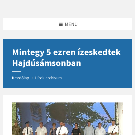
Skip
Skip
Skip
to
to
to
content
left
footer
sidebar
MENÜ
Mintegy 5 ezren ízeskedtek
Hajdúsámsonban
Kezdőlap
Hírek archívum
/