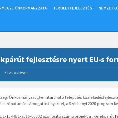
RMEGYE ÖNKORMÁNYZATA
TERÜLETFEJLESZTÉS
NEMZETKÖ
kpárút fejlesztésre nyert EU-s for
Hírek archívum
/
ségi Önkormányzat „Fenntartható település közlekedésfejlesztés
ő európai uniós támogatást nyert el, a Széchenyi 2020 program k
1.1-15-HB1-2016-00002 azonosító számú projekt a „Kerékpárút fej