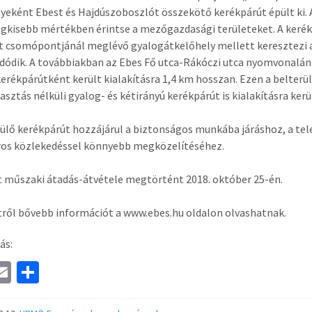
eként Ebest és Hajdúszoboszlót összekötő kerékpárút épült ki. A
egkisebb mértékben érintse a mezőgazdasági területeket. A kerékp
 csomópontjánál meglévő gyalogátkelőhely mellett keresztezi a 4
dódik. A továbbiakban az Ebes Fő utca-Rákóczi utca nyomvonalán 
erékpárútként került kialakításra 1,4 km hosszan. Ezen a belter
asztás nélküli gyalog- és kétirányú kerékpárút is kialakításra kerü
lő kerékpárút hozzájárul a biztonságos munkába járáshoz, a tel
ros közlekedéssel könnyebb megközelítéséhez.
t műszaki átadás-átvétele megtörtént 2018. október 25-én.
tről bővebb információt a www.ebes.hu oldalon olvashatnak.
ás:
a
E
S
e
m
h