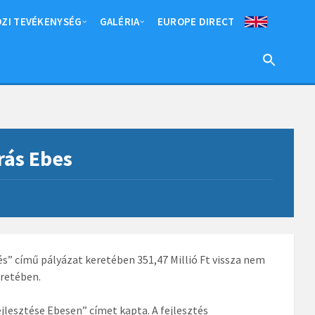
ZI TEVÉKENYSÉG
GALÉRIA
EUROPE DIRECT
rás Ebes
” című pályázat keretében 351,47 Millió Ft vissza nem
eretében.
lesztése Ebesen” címet kapta. A fejlesztés