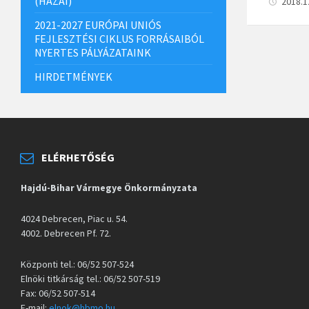
b
(HAZAI)
2018.1
o
2021-2027 EURÓPAI UNIÓS
FEJLESZTÉSI CIKLUS FORRÁSAIBÓL
o
NYERTES PÁLYÁZATAINK
k
HIRDETMÉNYEK
ELÉRHETŐSÉG
Hajdú-Bihar Vármegye Önkormányzata
4024 Debrecen, Piac u. 54.
4002. Debrecen Pf. 72.
Központi tel.: 06/52 507-524
Elnöki titkárság tel.: 06/52 507-519
Fax: 06/52 507-514
E-mail:
elnok@hbmo.hu