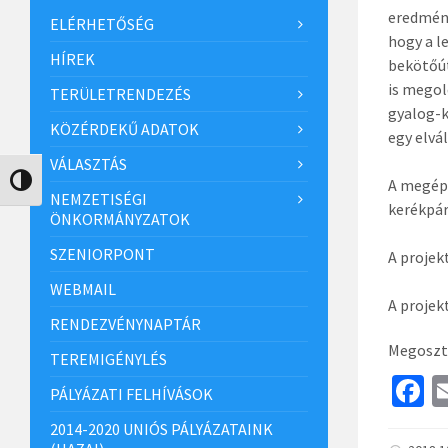
eredmény
ELÉRHETŐSÉG
hogy a l
HÍREK
bekötőút
is megol
TERÜLETRENDEZÉS
gyalog-k
KÖZÉRDEKŰ ADATOK
egy elvál
VÁLASZTÁS
A megépü
Nagy kontraszt váltása
NEMZETISÉGI
kerékpá
ÖNKORMÁNYZATOK
SZENIORPONT
A projek
WEBMAIL
A projek
RENDEZVÉNYNAPTÁR
Megoszt
TEREMIGÉNYLÉS
F
PÁLYÁZATI FELHÍVÁSOK
c
2014-2020 UNIÓS PÁLYÁZATAINK