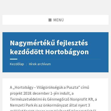
Skip
Skip
Skip
to
to
to
content
left
footer
sidebar
MENÜ
Nagymértékű fejlesztés
kezdődött Hortobágyon
Kezdőlap
Hírek archívum
/
A „Hortobágy – Világörökségük a Puszta” című
projekt 2018. december 1-jén indult, a
Természetvédelmi és Génmegőrző Nonprofit Kft, a
Nemzeti Park és az önkormányzat által nyert 3