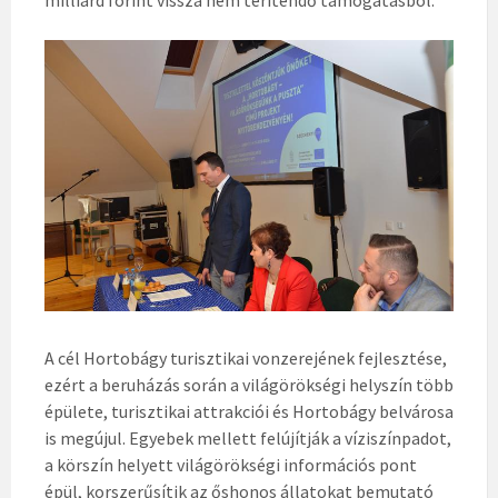
milliárd forint vissza nem térítendő támogatásból.
A cél Hortobágy turisztikai vonzerejének fejlesztése,
ezért a beruházás során a világörökségi helyszín több
épülete, turisztikai attrakciói és Hortobágy belvárosa
is megújul. Egyebek mellett felújítják a víziszínpadot,
a körszín helyett világörökségi információs pont
épül, korszerűsítik az őshonos állatokat bemutató