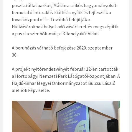
pusztai állatparkot, Mátán a csikós hagyományokat
bemutató interaktív kiállítás nyílik és fejlesztik a
lovasközpontot is. Továbbá felújítják a
Hídivásároknak helyet adó vásárteret és megszépítik
a puszta szimbólumát, a Kilenclyukú-hidat.
A beruházás várható befejezése 2020. szeptember
30.
A projekt nyitórendezvényét február 12-én tartották
a Hortobágyi Nemzeti Park Látógatóközpontjában. A
Hajdú-Bihar Megyei Önkormányzatot Bulcsu László
alelnök képviselte.