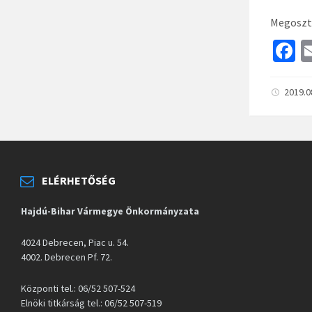
Megoszt
F
c
b
2019.0
o
o
k
ELÉRHETŐSÉG
Hajdú-Bihar Vármegye Önkormányzata
4024 Debrecen, Piac u. 54.
4002. Debrecen Pf. 72.
Központi tel.: 06/52 507-524
Elnöki titkárság tel.: 06/52 507-519