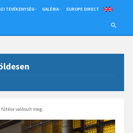
ZI TEVÉKENYSÉG
GALÉRIA
EUROPE DIRECT
Földesen
 fűtése valósult meg.