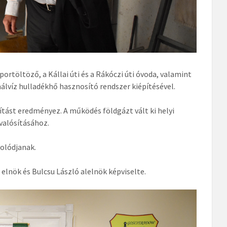
ortöltöző, a Kállai úti és a Rákóczi úti óvoda, valamint
álvíz hulladékhő hasznosító rendszer kiépítésével.
tást eredményez. A működés földgázt vált ki helyi
gvalósításához.
solódjanak.
lnök és Bulcsu László alelnök képviselte.