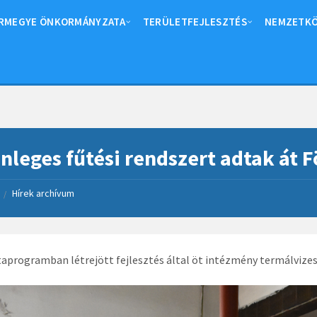
RMEGYE ÖNKORMÁNYZATA
TERÜLETFEJLESZTÉS
NEMZETKÖ
nleges fűtési rendszert adtak át 
Hírek archívum
/
aprogramban létrejött fejlesztés által öt intézmény termálvizes