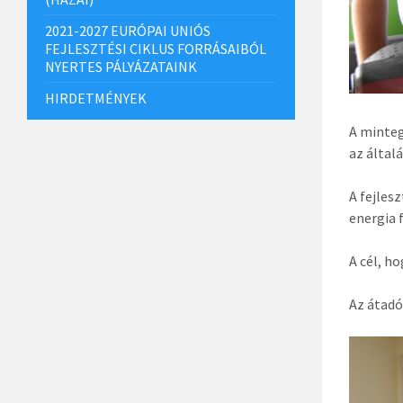
2021-2027 EURÓPAI UNIÓS
FEJLESZTÉSI CIKLUS FORRÁSAIBÓL
NYERTES PÁLYÁZATAINK
HIRDETMÉNYEK
A minteg
az által
A fejles
energia 
A cél, h
Az átadó