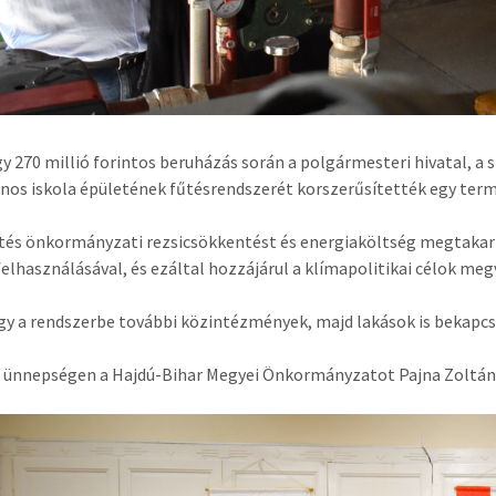
y 270 millió forintos beruházás során a polgármesteri hivatal, a sp
ános iskola épületének fűtésrendszerét korszerűsítették egy term
ztés önkormányzati rezsicsökkentést és energiaköltség megtakarí
felhasználásával, és ezáltal hozzájárul a klímapolitikai célok me
ogy a rendszerbe további közintézmények, majd lakások is bekapc
 ünnepségen a Hajdú-Bihar Megyei Önkormányzatot Pajna Zoltán e