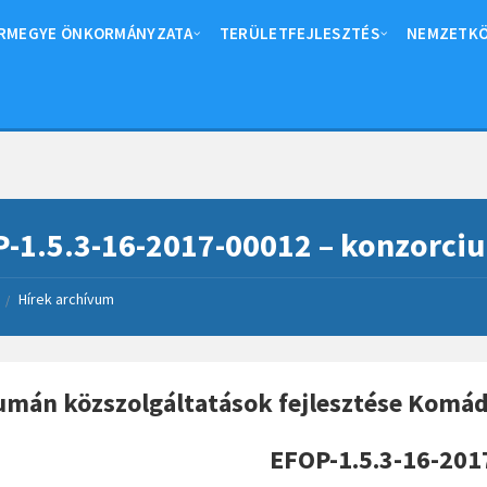
RMEGYE ÖNKORMÁNYZATA
TERÜLETFEJLESZTÉS
NEMZETKÖ
-1.5.3-16-2017-00012 – konzorci
Hírek archívum
/
mán közszolgáltatások fejlesztése Komád
EFOP-1.5.3-16-201