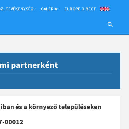
ZI TEVÉKENYSÉG
GALÉRIA
EUROPE DIRECT
umi partnerként
iban és a környező településeken
7-00012