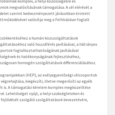
problémák komplex, a helyi közösségekre és
ramok megvalósításának támogatása. A cél elérését a
ndelet szerint kedvezményezett járásokban érintett
tműködésével valósítja meg a Felhívásban foglalt
k csökkentéséhez a humán közszolgáltatások
gáltatásokhoz való hozzáférés javításával, a hátrányos
oportok foglalkoztathatóságának javításával
nőségének és hatékonyságának fejlesztéséhez,
rszágosan homogén szolgáltatások differenciálásához.
rogramjaikban (HEP), az esélyegyenlőségi célcsoportok
égrehajtása, kiegészíti, illetve megerősíti az egyéb
ét is. A támogatási kérelem komplex megközelítése
vé. Lehetőséget nyújt, a helyi szükségleteken és
om fejlődését szolgáló szolgáltatások bevezetésére,