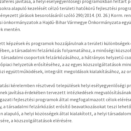
záférés javítása, a helyi esélyegyenlőségi programokban feltárt 
sokra alapuló kezelését célzó területi hatókörű fejlesztési prog
nyezett járások besorolásáról szóló 290/2014. (XI. 26.) Korm. re
si önkormányzatok a Hajdú-Bihar Vármegye Önkormányzata együt
ek mentén.
ett képzések és programok hozzájárulnak a területi különbsége
ében, a társadalmi felzárkózás folyamatához, a minőségi közszol
 társadalmi csoportok felzárkózásához, a hátrányos helyzetű cs
piaci helyzetük erősítéséhez, a az egyes közszolgáltatások mi
zi együttműködések, integrált megoldások kialakításához, az o
tási kérelemben résztvevő települések helyi esélyegyenlőségi p
nek javítása érdekében tervezett intézkedések megvalósításának v
azati fejlesztési programok által megfogalmazott célok elérés
, a társadalmi felzárkózást erősítő beavatkozásokat teszi lehető
n alapuló, a helyi közösségek által kialakított, a helyi társadal
ésére, a közszolgáltatások elérésére.