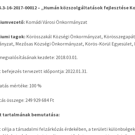
5.3-16-2017-00012 – „Humán közszolgáltatások fejlesztése K
iumvezető:
Komádi Városi Önkormányzat
iumi tagok:
Körösszakál Községi Önkormányzat, Körösszegapá
nyzat, Mezősas Községi Önkormányzat, Körös-Körül Egyesület,
megvalósításának kezdete: 2018.03.01.
t befejezés tervezett időpontja: 2022.01.31.
atás mértéke: 100 %
s összege: 249 929 684 Ft
kt tartalmának bemutatása:
t célja a társadalmi felzárkózás érdekében, a területi különbsé