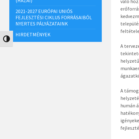
(HAZAI)
való hoz
erőforrá
2021-2027 EURÓPAI UNIÓS
kedvezmé
FEJLESZTÉSI CIKLUS FORRÁSAIBÓL
NYERTES PÁLYÁZATAINK
települé
feltétel
HIRDETMÉNYEK
Nagy kontraszt váltása
A tervez
tekintet
helyzetű
munkaerő
ágazatkö
A támoga
helyzeté
humán ág
hatékony
igényeke
fejleszt