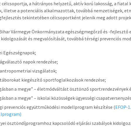
t célcsoportja, a hátrányos helyzetű, aktív korú lakosság, a fiatal
, illetve a potenciális alkalmazottak, továbbá nemzetiségek, etn
fejlesztés tekintetében célcsoportként jelenik meg adott projekt
Bihar Vármegye Önkormányzata egészségmegőrző és -fejlesztő e
 kidolgozását és megvalósítását, továbbá térségi prevenciós mod
i Egészségnapok;
ágválasztó napok rendezése;
antropometriai vizsgálatok;
 táborokat kiegészítő sportfoglalkozások rendezése;
ásban a megye” – életmódváltást ösztönző sportrendezvények é
ásban a megye” – iskolai közösségek ügyességi csapatversenyzés
gi prevenciós együttműködési modellprogram készítése (
EFOP-1.
llprogram)
yei ösztöndíjprogramhoz kapcsolódó eljárási szabályok kidolgozá