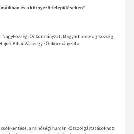
omádiban és a környező településeken”
ti Nagyközségi Önkormányzat, Magyarhomorog Községi
 Hajdú-Bihar Vármegye Önkormányzata.
gek csökkentése, a minőségi humán közszolgáltatásokhoz