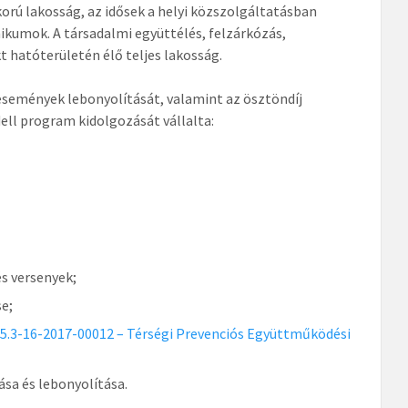
 korú lakosság, az idősek a helyi közszolgáltatásban
ikumok. A társadalmi együttélés, felzárkózás,
 hatóterületén élő teljes lakosság.
semények lebonyolítását, valamint az ösztöndíj
ell program kidolgozását vállalta:
s versenyek;
e;
5.3-16-2017-00012 – Térségi Prevenciós Együttműködési
sa és lebonyolítása.