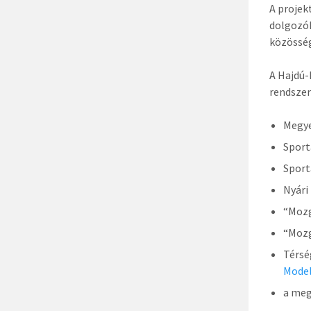
A projek
dolgozók
közösség
A Hajdú-
rendszer
Megye
Sport
Sport
Nyári
“Mozg
“Mozg
Térsé
Mode
a meg