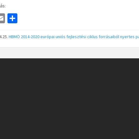
ás:
a
E
S
e
m
h
ai
ar
4.25.
HBMÖ
2014-2020 európai uniós fejlesztési ciklus forrásaiból nyertes p
l
e