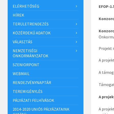
ELÉRHETŐSÉG
EFOP-1.
HÍREK
Konzorc
TERÜLETRENDEZÉS
Konzorc
KÖZÉRDEKŰ ADATOK
Önkormá
VÁLASZTÁS
Projekt 
NEMZETISÉGI
ÖNKORMÁNYZATOK
A projek
SZENIORPONT
A támog
WEBMAIL
RENDEZVÉNYNAPTÁR
Támogatá
TEREMIGÉNYLÉS
A proje
PÁLYÁZATI FELHÍVÁSOK
A projek
2014-2020 UNIÓS PÁLYÁZATAINK