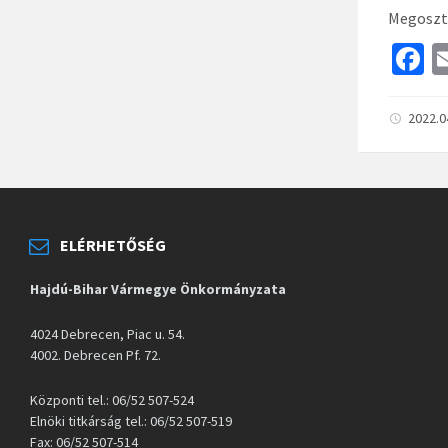
Megoszt
F
c
b
2022.0
o
o
k
ELÉRHETŐSÉG
Hajdú-Bihar Vármegye Önkormányzata
4024 Debrecen, Piac u. 54.
4002. Debrecen Pf. 72.
Központi tel.: 06/52 507-524
Elnöki titkárság tel.: 06/52 507-519
Fax: 06/52 507-514