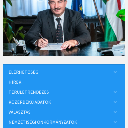
ELÉRHETŐSÉG
HÍREK
TERÜLETRENDEZÉS
KÖZÉRDEKŰ ADATOK
VÁLASZTÁS
NEMZETISÉGI ÖNKORMÁNYZATOK