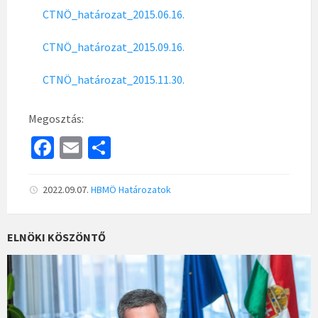
CTNÖ_határozat_2015.06.16.
CTNÖ_határozat_2015.09.16.
CTNÖ_határozat_2015.11.30.
Megosztás:
Fa
E
S
ce
m
h
b
ai
ar
2022.09.07.
HBMÖ
Határozatok
o
l
e
o
ELNÖKI KÖSZÖNTŐ
k