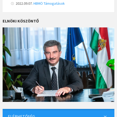
b
ai
ar
2022.09.07.
HBMÖ
Támogatások
o
l
e
o
ELNÖKI KÖSZÖNTŐ
k
ELÉRHETŐSÉG