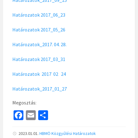
Határozatok_2017_09_15
Határozatok 2017_06_23
Határozatok 2017_05_26
Határozatok_2017. 04. 28.
Határozatok 2017_03_31
Határozatok 2017 02 24
Határozatok_2017_01_27
Megosztás:
Fa
E
S
ce
m
h
b
ai
ar
2023.01.01.
HBMÖ
Közgyűlési Határozatok