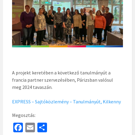
A projekt keretében a következő tanulmányút a
francia partner szervezésében, Párizsban valósul
meg 2024 tavaszán.
EXPRESS – Sajtóközlemény – Tanulmányút, Kilkenny
Megosztás:
Fa
E
S