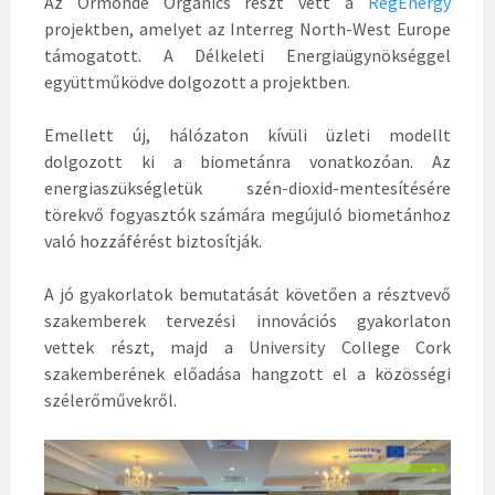
Az Ormonde Organics részt vett a
RegEnergy
projektben, amelyet az Interreg North-West Europe
támogatott. A Délkeleti Energiaügynökséggel
együttműködve dolgozott a projektben.
Emellett új, hálózaton kívüli üzleti modellt
dolgozott ki a biometánra vonatkozóan. Az
energiaszükségletük szén-dioxid-mentesítésére
törekvő fogyasztók számára megújuló biometánhoz
való hozzáférést biztosítják.
A jó gyakorlatok bemutatását követően a résztvevő
szakemberek tervezési innovációs gyakorlaton
vettek részt, majd a University College Cork
szakemberének előadása hangzott el a közösségi
szélerőművekről.