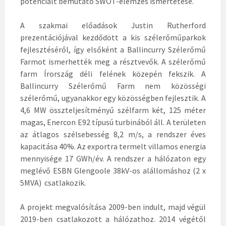
potenciált bemutató SWOT-elemzés ismertetése.
A szakmai előadások Justin Rutherford
prezentációjával kezdődött a kis szélerőműparkok
fejlesztéséről, így elsőként a Ballincurry Szélerőmű
Farmot ismerhették meg a résztvevők. A szélerőmű
farm Írország déli felének közepén fekszik. A
Ballincurry Szélerőmű Farm nem közösségi
szélerőmű, ugyanakkor egy közösségben fejlesztik. A
4,6 MW összteljesítményű szélfarm két, 125 méter
magas, Enercon E92 típusú turbinából áll. A területen
az átlagos szélsebesség 8,2 m/s, a rendszer éves
kapacitása 40%. Az exportra termelt villamos energia
mennyisége 17 GWh/év. A rendszer a hálózaton egy
meglévő ESBN Glengoole 38kV-os alállomáshoz (2 x
5MVA) csatlakozik.
A projekt megvalósítása 2009-ben indult, majd végül
2019-ben csatlakozott a hálózathoz. 2014 végétől