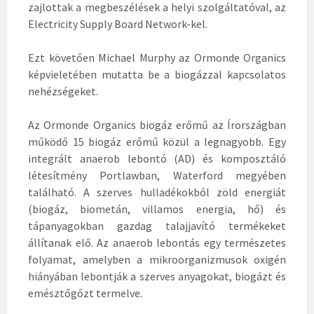
zajlottak a megbeszélések a helyi szolgáltatóval, az
Electricity Supply Board Network-kel.
Ezt követően Michael Murphy az Ormonde Organics
képvieletében mutatta be a biogázzal kapcsolatos
nehézségeket.
Az Ormonde Organics biogáz erőmű az Írországban
működő 15 biogáz erőmű közül a legnagyobb. Egy
integrált anaerob lebontó (AD) és komposztáló
létesítmény Portlawban, Waterford megyében
található. A szerves hulladékokból zöld energiát
(biogáz, biometán, villamos energia, hő) és
tápanyagokban gazdag talajjavító termékeket
állítanak elő. Az anaerob lebontás egy természetes
folyamat, amelyben a mikroorganizmusok oxigén
hiányában lebontják a szerves anyagokat, biogázt és
emésztőgőzt termelve.