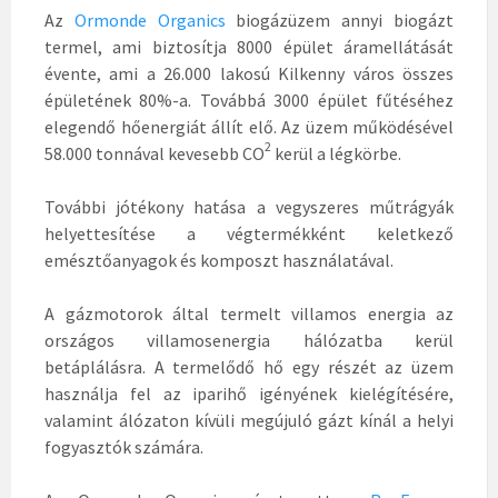
Az
Ormonde Organics
biogázüzem annyi biogázt
termel, ami biztosítja 8000 épület áramellátását
évente, ami a 26.000 lakosú Kilkenny város összes
épületének 80%-a. Továbbá 3000 épület fűtéséhez
elegendő hőenergiát állít elő. Az üzem működésével
2
58.000 tonnával kevesebb CO
kerül a légkörbe.
További jótékony hatása a vegyszeres műtrágyák
helyettesítése a végtermékként keletkező
emésztőanyagok és komposzt használatával.
A gázmotorok által termelt villamos energia az
országos villamosenergia hálózatba kerül
betáplálásra. A termelődő hő egy részét az üzem
használja fel az iparihő igényének kielégítésére,
valamint álózaton kívüli megújuló gázt kínál a helyi
fogyasztók számára.