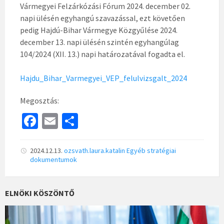
Vármegyei Felzárkózási Fórum 2024. december 02.
napi ülésén egyhangú szavazással, ezt követően
pedig Hajdú-Bihar Vármegye Közgyűlése 2024.
december 13. napi ülésén szintén egyhangúlag
104/2024 (XII. 13.) napi határozatával fogadta el.
Hajdu_Bihar_Varmegyei_VEP_felulvizsgalt_2024
Megosztás:
Fa
E
S
ce
m
h
b
ai
ar
2024.12.13.
ozsvath.laura.katalin
Egyéb stratégiai
dokumentumok
o
l
e
o
ELNÖKI KÖSZÖNTŐ
k