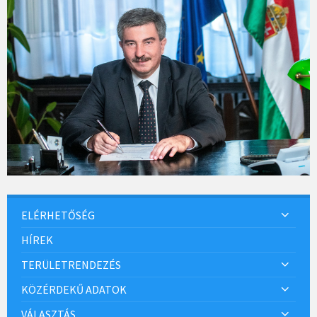
ELÉRHETŐSÉG
HÍREK
TERÜLETRENDEZÉS
KÖZÉRDEKŰ ADATOK
VÁLASZTÁS