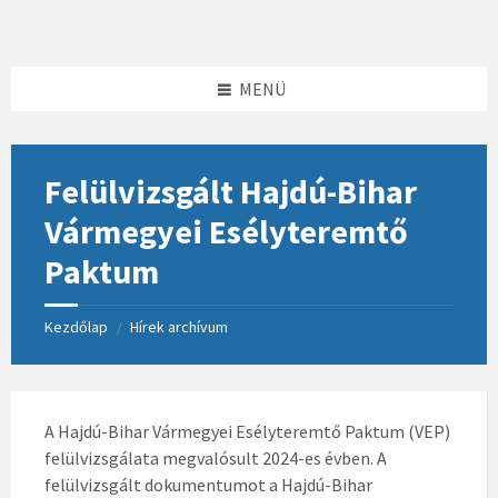
Skip
Skip
Skip
to
to
to
content
left
footer
sidebar
MENÜ
Felülvizsgált Hajdú-Bihar
Vármegyei Esélyteremtő
Paktum
Kezdőlap
Hírek archívum
/
A Hajdú-Bihar Vármegyei Esélyteremtő Paktum (VEP)
felülvizsgálata megvalósult 2024-es évben. A
felülvizsgált dokumentumot a Hajdú-Bihar