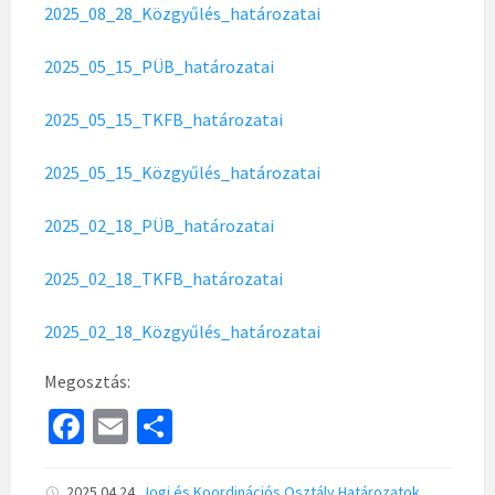
2025_08_28_Közgyűlés_határozatai
2025_05_15_PÜB_határozatai
2025_05_15_TKFB_határozatai
2025_05_15_Közgyűlés_határozatai
2025_02_18_PÜB_határozatai
2025_02_18_TKFB_határozatai
2025_02_18_Közgyűlés_határozatai
Megosztás:
Fa
E
S
ce
m
h
2025.04.24.
Jogi és Koordinációs Osztály
Határozatok