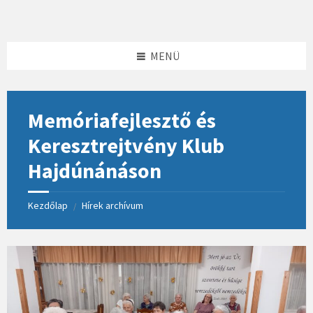
Skip
Skip
Skip
to
to
to
content
left
footer
sidebar
MENÜ
Memóriafejlesztő és
Keresztrejtvény Klub
Hajdúnánáson
Kezdőlap
Hírek archívum
/